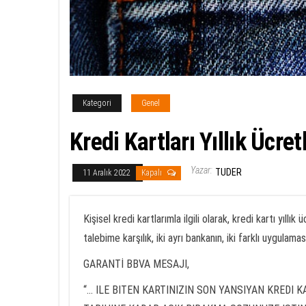
Kategori
Genel
Kredi Kartları Yıllık Ücre
Yazar:
TUDER
11 Aralık 2022
Kapalı
Kişisel kredi kartlarımla ilgili olarak, kredi kartı yıll
talebime karşılık, iki ayrı bankanın, iki farklı uygulama
GARANTİ BBVA MESAJI,
“… ILE BITEN KARTINIZIN SON YANSIYAN KREDI KA