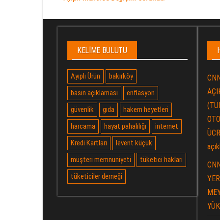
KELIME BULUTU
Ayıplı Ürün
bakırköy
CNN
AÇIK
basın açıklaması
enflasyon
(TÜ
güvenlik
gıda
hakem heyetleri
OTO
harcama
hayat pahalılığı
internet
ÜCR
Kredi Kartları
levent küçük
açık
müşteri memnuniyeti
tüketici hakları
CNN
tüketiciler derneği
YER
MEY
YÜK