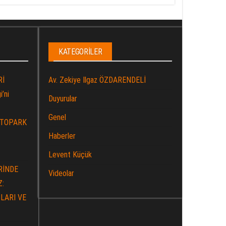
KATEGORILER
Rİ
Av. Zekiye Ilgaz ÖZDARENDELİ
’ni
Duyurular
Genel
OTOPARK
Haberler
Levent Küçük
RİNDE
Videolar
Z:
LARI VE