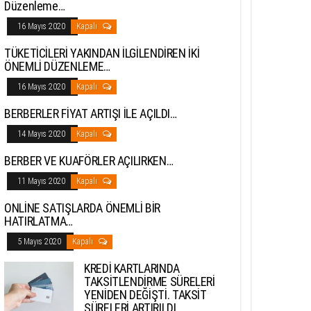
Düzenleme…
16 Mayıs 2020
Kapalı
TÜKETİCİLERİ YAKINDAN İLGİLENDİREN İKİ
ÖNEMLİ DÜZENLEME…
16 Mayıs 2020
Kapalı
BERBERLER FİYAT ARTIŞI İLE AÇILDI…
14 Mayıs 2020
Kapalı
BERBER VE KUAFÖRLER AÇILIRKEN…
11 Mayıs 2020
Kapalı
ONLİNE SATIŞLARDA ÖNEMLİ BİR
HATIRLATMA…
5 Mayıs 2020
Kapalı
KREDİ KARTLARINDA
TAKSİTLENDİRME SÜRELERİ
YENİDEN DEĞİŞTİ. TAKSİT
SÜRELERİ ARTIRILDI…