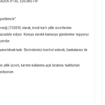
ADEN IPTAL EDILMISTIR”
patilmistir”
neği (TÜDER) olarak, kredi kartı yıllık ücretlerinin
ır mücadele ediyor. Konuyu sürekli kamuoyu gündemine taşıyoruz.
yordur.
i yansıtılmaktadır. Ekstrelerinizi kontrol ederek, bankalarınız ile
kin yıllık ücreti, kartımı kullanıma açık bırakma taahhütüm
 ediyorum.