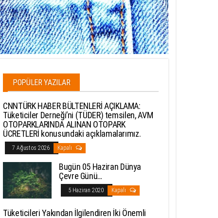
POPÜLER YAZILAR
CNNTÜRK HABER BÜLTENLERİ AÇIKLAMA:
Tüketiciler Derneği’ni (TÜDER) temsilen, AVM
OTOPARKLARINDA ALINAN OTOPARK
ÜCRETLERİ konusundaki açıklamalarımız.
7 Ağustos 2026
Kapalı
Bugün 05 Haziran Dünya
Çevre Günü…
5 Haziran 2020
Kapalı
Tüketicileri Yakından İlgilendiren İki Önemli