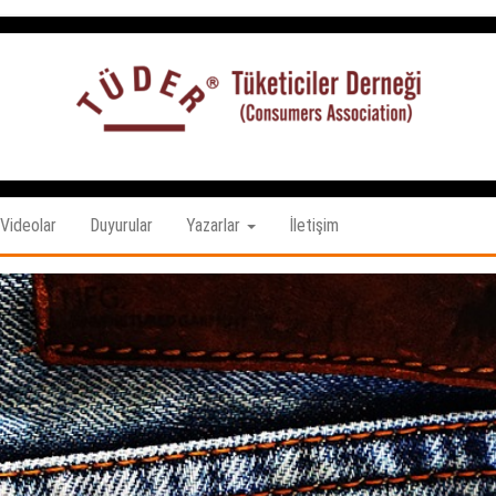
Tüketiciler
tuketicilerdernegi.org.tr
Derneği
Videolar
Duyurular
Yazarlar
İletişim