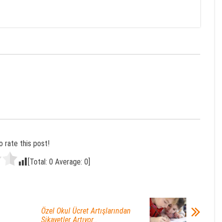
o rate this post!
[Total:
0
Average:
0
]
Özel Okul Ücret Artışlarından
Şikayetler Artıyor…