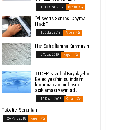
13 Haziran 2019
Kapalı
“Alışveriş Sonrası Cayma
Hakkı”
10 Şubat 2019
Kapalı
Her Satış İlanına Kanmayın
6 Şubat 2019
Kapalı
TÜDER İstanbul Büyükşehir
Belediyesi’nin su indirimi
kararına dair bir basın
açıklaması yayınladı.
16 Kasım 2018
Kapalı
Tüketici Sorunları
26 Mart 2018
Kapalı