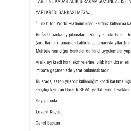
TARIHINE KADAR ACIK BIRAKMA SOZUNUZE ISTIN
YAPI KREDİ BANKASI MESAJI,
“… ile biten World Platinum kredi kartiniz kullanima ka
Bu farklı banka uygulamaları nedeniyle, Tüketiciler Der
(aidatlarının) tamamen kaldırılması amacıyla yıllard
Muhtelemen diğer bankalar da farklı uygulamalar yapı
Aralık ayı kredi kartı ekstrelerine, yıllık kart ücretler
irtibata geçmenizde yarar bulunmaktadır.
Bu arada, zaten yıllardır kullandığım kredi kartıma iliş
karşılığı kaldıran Garanti BBVA yetkililerine teşekkür
Saygılarımla.
Levent Küçük
Genel Başkan