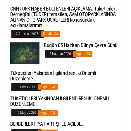
CNNTÜRK HABER BÜLTENLERİ AÇIKLAMA: Tüketiciler
Derneği’ni (TÜDER) temsilen, AVM OTOPARKLARINDA
ALINAN OTOPARK ÜCRETLERİ konusundaki
açıklamalarımız.
7 Ağustos 2026
Kapalı
Bugün 05 Haziran Dünya Çevre Günü…
5 Haziran 2020
Kapalı
Tüketicileri Yakından İlgilendiren İki Önemli
Düzenleme…
16 Mayıs 2020
Kapalı
TÜKETİCİLERİ YAKINDAN İLGİLENDİREN İKİ ÖNEMLİ
DÜZENLEME…
16 Mayıs 2020
Kapalı
BERBERLER FİYAT ARTIŞI İLE AÇILDI…