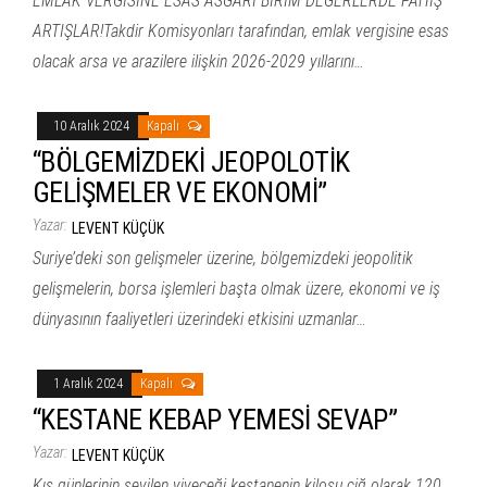
EMLAK VERGİSİNE ESAS ASGARİ BİRİM DEĞERLERDE FAHİŞ
ARTIŞLAR!Takdir Komisyonları tarafından, emlak vergisine esas
olacak arsa ve arazilere ilişkin 2026-2029 yıllarını…
10 Aralık 2024
Kapalı
“BÖLGEMİZDEKİ JEOPOLOTİK
GELİŞMELER VE EKONOMİ”
Yazar:
LEVENT KÜÇÜK
Suriye’deki son gelişmeler üzerine, bölgemizdeki jeopolitik
gelişmelerin, borsa işlemleri başta olmak üzere, ekonomi ve iş
dünyasının faaliyetleri üzerindeki etkisini uzmanlar…
1 Aralık 2024
Kapalı
“KESTANE KEBAP YEMESİ SEVAP”
Yazar:
LEVENT KÜÇÜK
Kış günlerinin sevilen yiyeceği kestanenin kilosu çiğ olarak 120,