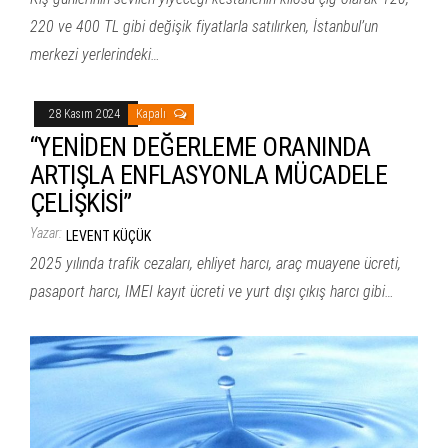
220 ve 400 TL gibi değişik fiyatlarla satılırken, İstanbul’un
merkezi yerlerindeki…
28 Kasım 2024
Kapalı
“YENİDEN DEĞERLEME ORANINDA
ARTIŞLA ENFLASYONLA MÜCADELE
ÇELİŞKİSİ”
Yazar:
LEVENT KÜÇÜK
2025 yılında trafik cezaları, ehliyet harcı, araç muayene ücreti,
pasaport harcı, IMEI kayıt ücreti ve yurt dışı çıkış harcı gibi…