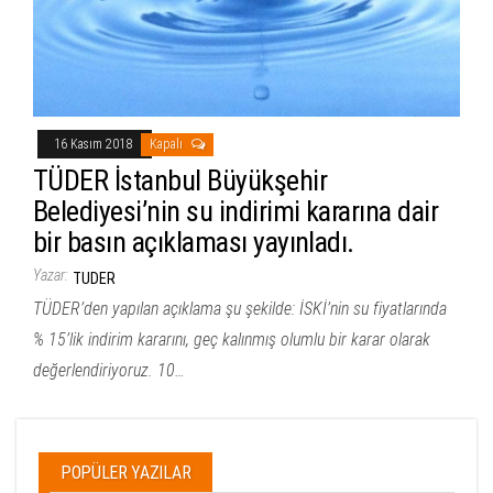
16 Kasım 2018
Kapalı
TÜDER İstanbul Büyükşehir
Belediyesi’nin su indirimi kararına dair
bir basın açıklaması yayınladı.
Yazar:
TUDER
TÜDER’den yapılan açıklama şu şekilde: İSKİ’nin su fiyatlarında
% 15’lik indirim kararını, geç kalınmış olumlu bir karar olarak
değerlendiriyoruz. 10…
POPÜLER YAZILAR