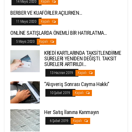
14 Mayıs 2020
Kapalı
BERBER VE KUAFÖRLER AÇILIRKEN…
11 Mayıs 2020
Kapalı
ONLİNE SATIŞLARDA ÖNEMLİ BİR HATIRLATMA…
5 Mayıs 2020
Kapalı
KREDİ KARTLARINDA TAKSİTLENDİRME
SÜRELERİ YENİDEN DEĞİŞTİ. TAKSİT
SÜRELERİ ARTIRILDI…
13 Haziran 2019
Kapalı
“Alışveriş Sonrası Cayma Hakkı”
10 Şubat 2019
Kapalı
Her Satış İlanına Kanmayın
6 Şubat 2019
Kapalı