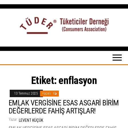
İçeriğe
atla
Tüketiciler
tuketicilerdernegi.org.tr
Derneği
Etiket:
enflasyon
13 Temmuz 2025
Kapalı
EMLAK VERGİSİNE ESAS ASGARİ BİRİM
DEĞERLERDE FAHİŞ ARTIŞLAR!
Yazar:
LEVENT KÜÇÜK