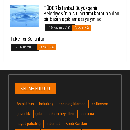
TÜDER İstanbul Büyükşehir
Belediyesi’nin su indirimi kararına dair
bir basın açıklaması yayınladı.
16 Kasım 2018
Kapalı
Tüketici Sorunları
26 Mart 2018
Kapalı
KELIME BULUTU
Ayıplı Ürün
bakırköy
basın açıklaması
enflasyon
güvenlik
gıda
hakem heyetleri
harcama
hayat pahalılığı
internet
Kredi Kartları