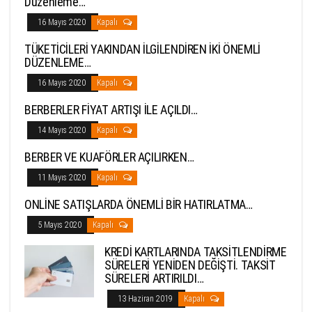
Düzenleme…
16 Mayıs 2020
Kapalı
TÜKETİCİLERİ YAKINDAN İLGİLENDİREN İKİ ÖNEMLİ
DÜZENLEME…
16 Mayıs 2020
Kapalı
BERBERLER FİYAT ARTIŞI İLE AÇILDI…
14 Mayıs 2020
Kapalı
BERBER VE KUAFÖRLER AÇILIRKEN…
11 Mayıs 2020
Kapalı
ONLİNE SATIŞLARDA ÖNEMLİ BİR HATIRLATMA…
5 Mayıs 2020
Kapalı
KREDİ KARTLARINDA TAKSİTLENDİRME
SÜRELERİ YENİDEN DEĞİŞTİ. TAKSİT
SÜRELERİ ARTIRILDI…
13 Haziran 2019
Kapalı