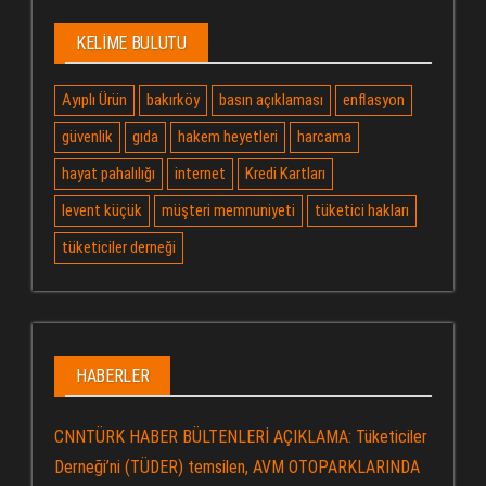
KELIME BULUTU
Ayıplı Ürün
bakırköy
basın açıklaması
enflasyon
güvenlik
gıda
hakem heyetleri
harcama
hayat pahalılığı
internet
Kredi Kartları
levent küçük
müşteri memnuniyeti
tüketici hakları
tüketiciler derneği
HABERLER
CNNTÜRK HABER BÜLTENLERİ AÇIKLAMA: Tüketiciler
Derneği’ni (TÜDER) temsilen, AVM OTOPARKLARINDA