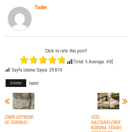
Tuder
Click to rate this post!
[Total:
5
Average:
4.8
]
Sayfa İzleme Sayısı:
29.874
tamir
Etiketler
İZMİR DEPREMİ
ÖZEL
VE SONRASI…
HASTANELERDE
KORONA TEDAVİ