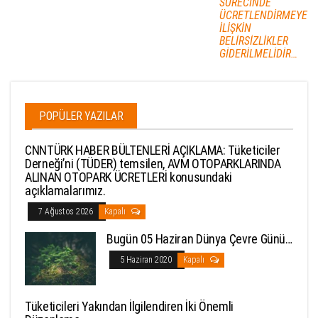
SÜRECİNDE
ÜCRETLENDİRMEYE
İLİŞKİN
BELİRSİZLİKLER
GİDERİLMELİDİR…
POPÜLER YAZILAR
CNNTÜRK HABER BÜLTENLERİ AÇIKLAMA: Tüketiciler
Derneği’ni (TÜDER) temsilen, AVM OTOPARKLARINDA
ALINAN OTOPARK ÜCRETLERİ konusundaki
açıklamalarımız.
7 Ağustos 2026
Kapalı
Bugün 05 Haziran Dünya Çevre Günü…
5 Haziran 2020
Kapalı
Tüketicileri Yakından İlgilendiren İki Önemli