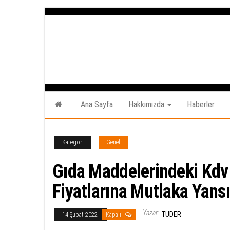
İçeriğe
atla
Ana Sayfa
Hakkımızda
Haberler
Kategori
Genel
Gıda Maddelerindeki Kdv 
Fiyatlarına Mutlaka Yans
Yazar:
TUDER
14 Şubat 2022
Kapalı