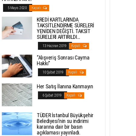
5 Mayıs 2020
Kapalı
KREDİ KARTLARINDA
TAKSİTLENDİRME SÜRELERİ
YENİDEN DEĞİŞTİ. TAKSİT
SÜRELERİ ARTIRILDI…
13 Haziran 2019
Kapalı
“Alışveriş Sonrası Cayma
Hakkı”
10 Şubat 2019
Kapalı
Her Satış İlanına Kanmayın
6 Şubat 2019
Kapalı
TÜDER İstanbul Büyükşehir
Belediyesi’nin su indirimi
kararına dair bir basın
açıklaması yayınladı.