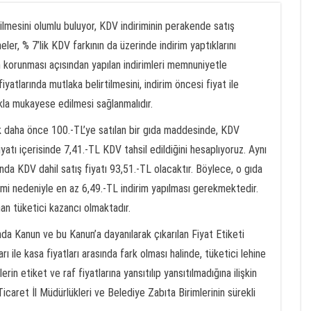
lmesini olumlu buluyor, KDV indiriminin perakende satış
eler, % 7’lik KDV farkının da üzerinde indirim yaptıklarını
ın korunması açısından yapılan indirimleri memnuniyetle
fiyatlarında mutlaka belirtilmesini, indirim öncesi fiyat ile
lıkla mukayese edilmesi sağlanmalıdır.
 daha önce 100.-TL’ye satılan bir gıda maddesinde, KDV
iyatı içerisinde 7,41.-TL KDV tahsil edildiğini hesaplıyoruz. Aynı
 KDV dahil satış fiyatı 93,51.-TL olacaktır. Böylece, o gıda
mi nedeniyle en az 6,49.-TL indirim yapılması gerekmektedir.
nan tüketici kazancı olmaktadır.
da Kanun ve bu Kanun’a dayanılarak çıkarılan Fiyat Etiketi
ı ile kasa fiyatları arasında fark olması halinde, tüketici lehine
rin etiket ve raf fiyatlarına yansıtılıp yansıtılmadığına ilişkin
Ticaret İl Müdürlükleri ve Belediye Zabıta Birimlerinin sürekli