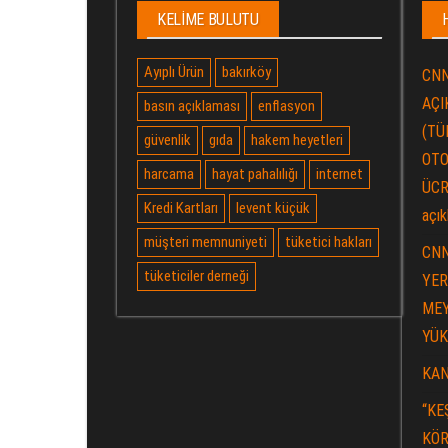
KELIME BULUTU
Ayıplı Ürün
bakırköy
CNN
AÇIK
basın açıklaması
enflasyon
(TÜ
güvenlik
gıda
hakem heyetleri
OTO
harcama
hayat pahalılığı
internet
ÜCR
Kredi Kartları
levent küçük
açık
müşteri memnuniyeti
tüketici hakları
CNN
tüketiciler derneği
YER
MEY
YÜK
KAN
“KE
KÖR