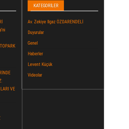
KATEGORILER
Rİ
Av. Zekiye Ilgaz ÖZDARENDELİ
’ni
Duyurular
Genel
OTOPARK
Haberler
Levent Küçük
RİNDE
Videolar
Z:
LARI VE
Z