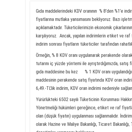
Gıda maddelerindeki KDV oranının % 8’den %1’e indiri
fiyatlarına mutlaka yansımasını bekliyoruz. Bazı işletm
açıklamaktadır. Tüketicilerimizin ekonomik çıkarların
karşılıyoruz. Ancak, yapılan indirimlerin etiket ve raf 
indirim sonrası fiyatların tüketiciler tarafından rahat
Örneğin, % 8 KDV oranı uygulanarak perakende olarak
tutarını iç yüzde yöntemi ile ayrıştırdığımızda, satış f
gıda maddesine bu kez % 1 KDV oranı uygulandığında
maddesinin perakende satış fiyatında KDV oran indiri
6,49.-TL’lik indirim, KDV oran indirimi nedeniyle sağla
Yürürlükteki 6502 sayılı Tüketicinin Korunması Hakkın
Yönetmeliği hükümleri gereğince, etiket ve raf fiyatlar
olan (düşük fiyatın) uygulanması sağlanmalıdır. İndirimle
olarak Hazine ve Maliye Bakanlığı, Ticaret Bakanlığı, 