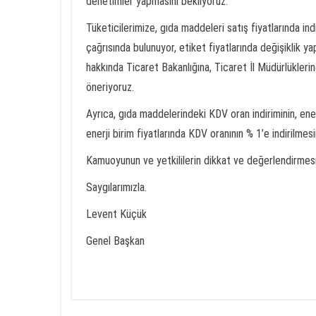
denetimler yapmasını bekliyoruz.
Tüketicilerimize, gıda maddeleri satış fiyatlarında in
çağrısında bulunuyor, etiket fiyatlarında değişiklik y
hakkında Ticaret Bakanlığına, Ticaret İl Müdürlükleri
öneriyoruz.
Ayrıca, gıda maddelerindeki KDV oran indiriminin, ene
enerji birim fiyatlarında KDV oranının % 1’e indirilmes
Kamuoyunun ve yetkililerin dikkat ve değerlendirme
Saygılarımızla.
Levent Küçük
Genel Başkan