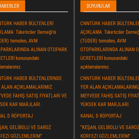
HABERLER
DUYURULAR
TÜRK HABER BÜLTENLERİ
CNNTÜRK HABER BÜLTENLE
LAMA: Tüketiciler Derneği’ni
AÇIKLAMA: Tüketiciler Derneği
DER) temsilen, AVM
(TÜDER) temsilen, AVM
PARKLARINDA ALINAN OTOPARK
OTOPARKLARINDA ALINAN 
ETLERİ konusundaki
ÜCRETLERİ konusundaki
lamalarımız.
açıklamalarımız.
TÜRK HABER BÜLTENLERİNDE
CNNTÜRK HABER BÜLTENLE
 ALAN AÇIKLAMALARIMIZ:
YER ALAN AÇIKLAMALARIMI
VEDE FAHİŞ SATIŞ FİYATLARI VE
MEYVEDE FAHİŞ SATIŞ FİYAT
SEK KAR MARJLARI.
YÜKSEK KAR MARJLARI.
AL D RÖPORTAJ
KANAL D RÖPORTAJ
ŞAN, GELİBOLU VE SAROZ
“KEŞAN, GELİBOLU VE SARO
FEZİ GÖZLEMLERİM”
KÖRFEZİ GÖZLEMLERİM”