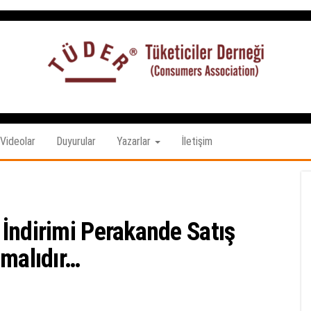
Tüketiciler
tuketicilerdernegi.org.tr
Derneği
Videolar
Duyurular
Yazarlar
İletişim
İndirimi Perakande Satış
ımalıdır…