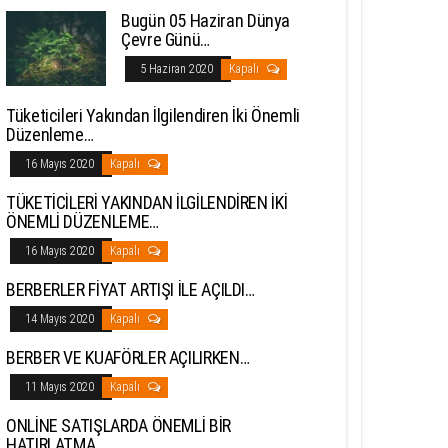
Bugün 05 Haziran Dünya
Çevre Günü…
5 Haziran 2020
Kapalı
Tüketicileri Yakından İlgilendiren İki Önemli
Düzenleme…
16 Mayıs 2020
Kapalı
TÜKETİCİLERİ YAKINDAN İLGİLENDİREN İKİ
ÖNEMLİ DÜZENLEME…
16 Mayıs 2020
Kapalı
BERBERLER FİYAT ARTIŞI İLE AÇILDI…
14 Mayıs 2020
Kapalı
BERBER VE KUAFÖRLER AÇILIRKEN…
11 Mayıs 2020
Kapalı
ONLİNE SATIŞLARDA ÖNEMLİ BİR
HATIRLATMA…