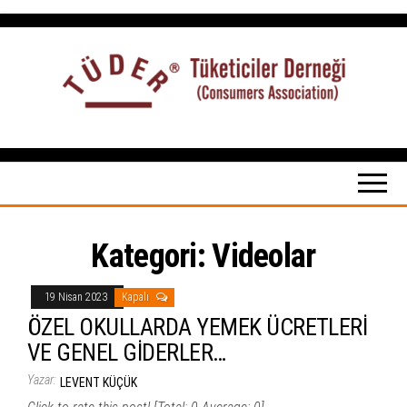
İçeriğe
atla
Tüketiciler
tuketicilerdernegi.org.tr
Derneği
Kategori:
Videolar
19 Nisan 2023
Kapalı
ÖZEL OKULLARDA YEMEK ÜCRETLERİ
VE GENEL GİDERLER…
Yazar:
LEVENT KÜÇÜK