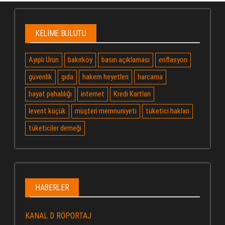
KELIME BULUTU
Ayıplı Ürün
bakırköy
basın açıklaması
enflasyon
güvenlik
gıda
hakem heyetleri
harcama
hayat pahalılığı
internet
Kredi Kartları
levent küçük
müşteri memnuniyeti
tüketici hakları
tüketiciler derneği
HABERLER
KANAL D RÖPORTAJ