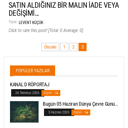
SATIN ALDIĞINIZ BİR MALIN İADE VEYA
DEĞİŞİMİ…
Yazar:
LEVENT KÜÇÜK
Click to rate this post! [Total: 0 Average: 0]
Yazı
Önceki
1
2
3
sayfalandırması
POPÜLER YAZILAR
KANAL D RÖPORTAJ
26 Temmuz 2026
Kapalı
Bugün 05 Haziran Dünya Çevre Günü…
5 Haziran 2020
Kapalı