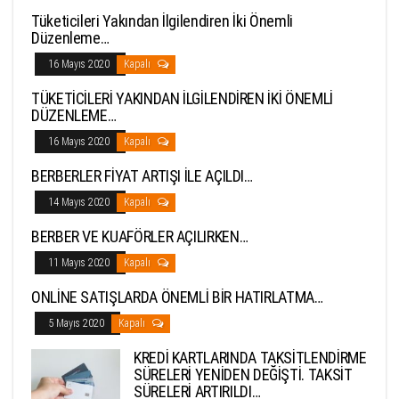
Tüketicileri Yakından İlgilendiren İki Önemli
Düzenleme…
16 Mayıs 2020
Kapalı
TÜKETİCİLERİ YAKINDAN İLGİLENDİREN İKİ ÖNEMLİ
DÜZENLEME…
16 Mayıs 2020
Kapalı
BERBERLER FİYAT ARTIŞI İLE AÇILDI…
14 Mayıs 2020
Kapalı
BERBER VE KUAFÖRLER AÇILIRKEN…
11 Mayıs 2020
Kapalı
ONLİNE SATIŞLARDA ÖNEMLİ BİR HATIRLATMA…
5 Mayıs 2020
Kapalı
KREDİ KARTLARINDA TAKSİTLENDİRME
SÜRELERİ YENİDEN DEĞİŞTİ. TAKSİT
SÜRELERİ ARTIRILDI…