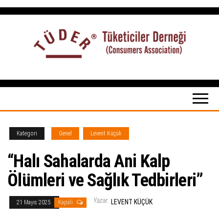
İçeriğe
atla
Tüketiciler
tuketicilerdernegi.org.tr
Derneği
Kategori
Genel
Levent Küçük
“Halı Sahalarda Ani Kalp
Ölümleri ve Sağlık Tedbirleri”
Yazar:
LEVENT KÜÇÜK
21 Mayıs 2025
Kapalı