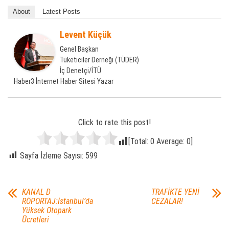
About
Latest Posts
Levent Küçük
Genel Başkan
Tüketiciler Derneği (TÜDER)
İç Denetçi/İTÜ
Haber3 İnternet Haber Sitesi Yazar
Click to rate this post!
[Total:
0
Average:
0
]
Sayfa İzleme Sayısı:
599
KANAL D
TRAFİKTE YENİ
RÖPORTAJ:İstanbul’da
CEZALAR!
Yüksek Otopark
Ücretleri