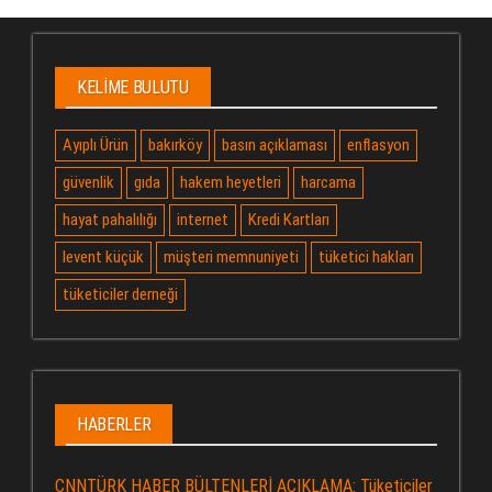
KELIME BULUTU
Ayıplı Ürün
bakırköy
basın açıklaması
enflasyon
güvenlik
gıda
hakem heyetleri
harcama
hayat pahalılığı
internet
Kredi Kartları
levent küçük
müşteri memnuniyeti
tüketici hakları
tüketiciler derneği
HABERLER
CNNTÜRK HABER BÜLTENLERİ AÇIKLAMA: Tüketiciler