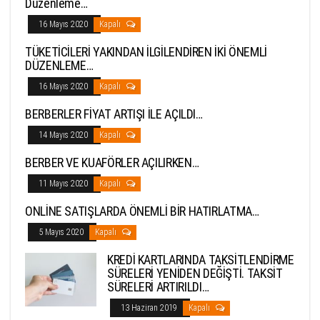
Düzenleme…
16 Mayıs 2020
Kapalı
TÜKETİCİLERİ YAKINDAN İLGİLENDİREN İKİ ÖNEMLİ
DÜZENLEME…
16 Mayıs 2020
Kapalı
BERBERLER FİYAT ARTIŞI İLE AÇILDI…
14 Mayıs 2020
Kapalı
BERBER VE KUAFÖRLER AÇILIRKEN…
11 Mayıs 2020
Kapalı
ONLİNE SATIŞLARDA ÖNEMLİ BİR HATIRLATMA…
5 Mayıs 2020
Kapalı
KREDİ KARTLARINDA TAKSİTLENDİRME
SÜRELERİ YENİDEN DEĞİŞTİ. TAKSİT
SÜRELERİ ARTIRILDI…
13 Haziran 2019
Kapalı