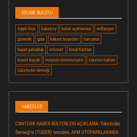
KELIME BULUTU
Ayıplı Ürün
bakırköy
basın açıklaması
enflasyon
güvenlik
gıda
hakem heyetleri
harcama
hayat pahalılığı
internet
Kredi Kartları
levent küçük
müşteri memnuniyeti
tüketici hakları
tüketiciler derneği
HABERLER
CNNTÜRK HABER BÜLTENLERİ AÇIKLAMA: Tüketiciler
Derneği’ni (TÜDER) temsilen, AVM OTOPARKLARINDA