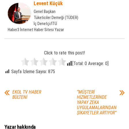
Levent Küçük
Genel Başkan
Tüketiciler Derneği (TÜDER)
İç Denetçi/İTÜ
Haber3 İnternet Haber Sitesi Yazar
Click to rate this post!
[Total:
0
Average:
0
]
Sayfa İzleme Sayısı:
875
EKOL TV HABER
“MÜŞTERİ
BÜLTENİ
HİZMETLERİNDE
YAPAY ZEKA
UYGULAMALARINDAN
ŞİKAYETLER ARTIYOR”
Yazar hakkında