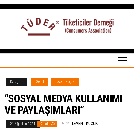
İçeriğe
atla
Tüketiciler
tuketicilerdernegi.org.tr
Derneği
Kategori
Genel
Levent Küçük
“SOSYAL MEDYA KULLANIMI
VE PAYLAŞIMLARI”
Yazar:
LEVENT KÜÇÜK
21 Ağustos 2024
Kapalı