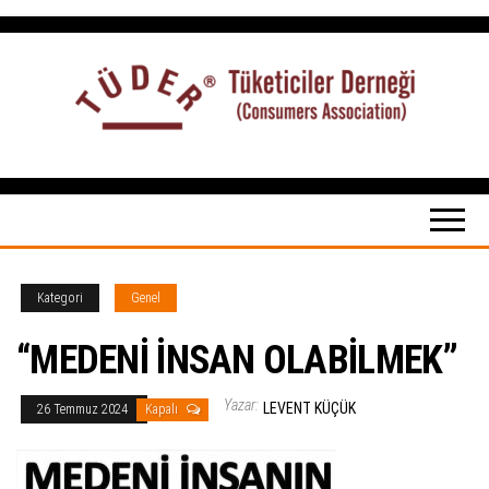
İçeriğe
atla
Tüketiciler
tuketicilerdernegi.org.tr
Derneği
Kategori
Genel
“MEDENİ İNSAN OLABİLMEK”
Yazar:
LEVENT KÜÇÜK
26 Temmuz 2024
Kapalı