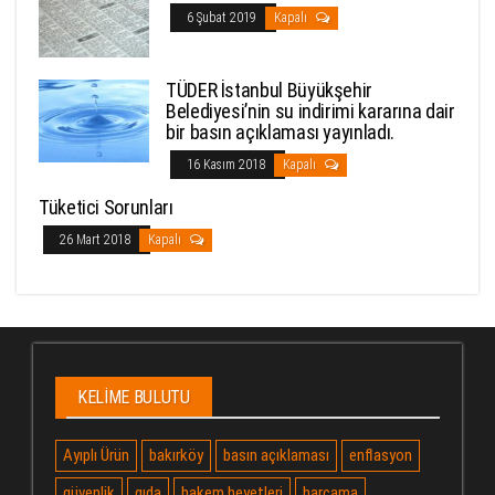
6 Şubat 2019
Kapalı
TÜDER İstanbul Büyükşehir
Belediyesi’nin su indirimi kararına dair
bir basın açıklaması yayınladı.
16 Kasım 2018
Kapalı
Tüketici Sorunları
26 Mart 2018
Kapalı
KELIME BULUTU
Ayıplı Ürün
bakırköy
basın açıklaması
enflasyon
güvenlik
gıda
hakem heyetleri
harcama