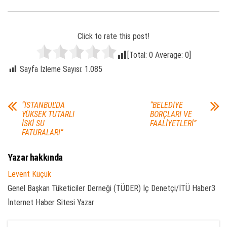
Click to rate this post!
[Total:
0
Average:
0
]
Sayfa İzleme Sayısı:
1.085
“İSTANBUL’DA
“BELEDİYE
YÜKSEK TUTARLI
BORÇLARI VE
İSKİ SU
FAALİYETLERİ”
FATURALARI”
Yazar hakkında
Levent Küçük
Genel Başkan Tüketiciler Derneği (TÜDER) İç Denetçi/İTÜ Haber3
İnternet Haber Sitesi Yazar