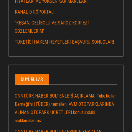
FİYATLARI VE YÜKSEK KAR MARJLARI.
KANAL D RÖPORTAJ
“KEŞAN, GELİBOLU VE SAROZ KÖRFEZİ
GÖZLEMLERİM”
TÜKETİCİ HAKEM HEYETLERİ BAŞVURU SONUÇLARI
DUYURULAR
CNNTÜRK HABER BÜLTENLERİ AÇIKLAMA: Tüketiciler
Derneği’ni (TÜDER) temsilen, AVM OTOPARKLARINDA
ALINAN OTOPARK ÜCRETLERİ konusundaki
açıklamalarımız.
CNNTÜRK HABER BÜLTENLERİNDE YER ALAN