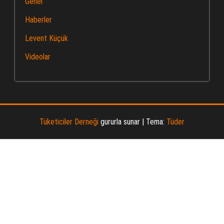
Genel
Haberler
Levent Küçük
Videolar
Tüketiciler Derneği
gururla sunar
|
Tema:
Tüder