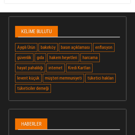
KELIME BULUTU
Ayıplı Ürün
bakırköy
basın açıklaması
enflasyon
güvenlik
gıda
hakem heyetleri
harcama
hayat pahalılığı
internet
Kredi Kartları
levent küçük
müşteri memnuniyeti
tüketici hakları
tüketiciler derneği
HABERLER