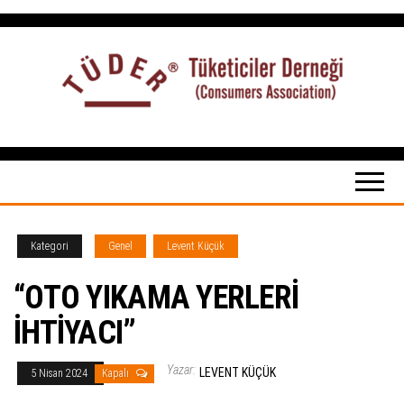
İçeriğe
atla
Tüketiciler
tuketicilerdernegi.org.tr
Derneği
Kategori
Genel
Levent Küçük
“OTO YIKAMA YERLERİ
İHTİYACI”
Yazar:
LEVENT KÜÇÜK
5 Nisan 2024
Kapalı