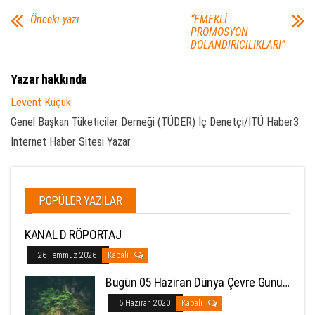
Önceki yazı
“EMEKLİ
PROMOSYON
DOLANDIRICILIKLARI”
Yazar hakkında
Levent Küçük
Genel Başkan Tüketiciler Derneği (TÜDER) İç Denetçi/İTÜ Haber3
İnternet Haber Sitesi Yazar
POPÜLER YAZILAR
KANAL D RÖPORTAJ
26 Temmuz 2026
Kapalı
Bugün 05 Haziran Dünya Çevre Günü…
5 Haziran 2020
Kapalı