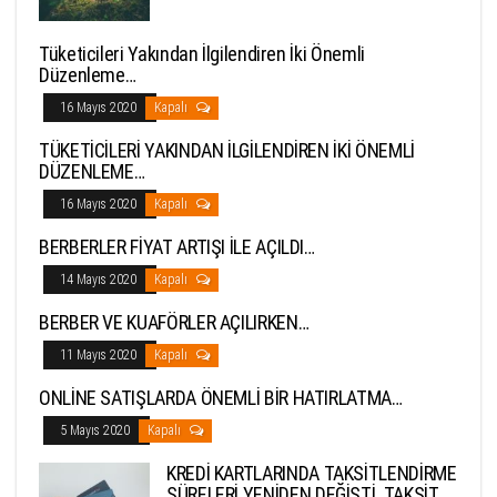
Tüketicileri Yakından İlgilendiren İki Önemli
Düzenleme…
16 Mayıs 2020
Kapalı
TÜKETİCİLERİ YAKINDAN İLGİLENDİREN İKİ ÖNEMLİ
DÜZENLEME…
16 Mayıs 2020
Kapalı
BERBERLER FİYAT ARTIŞI İLE AÇILDI…
14 Mayıs 2020
Kapalı
BERBER VE KUAFÖRLER AÇILIRKEN…
11 Mayıs 2020
Kapalı
ONLİNE SATIŞLARDA ÖNEMLİ BİR HATIRLATMA…
5 Mayıs 2020
Kapalı
KREDİ KARTLARINDA TAKSİTLENDİRME
SÜRELERİ YENİDEN DEĞİŞTİ. TAKSİT