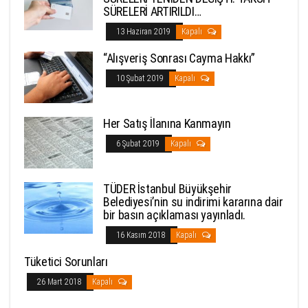
SÜRELERİ ARTIRILDI…
13 Haziran 2019
Kapalı
“Alışveriş Sonrası Cayma Hakkı”
10 Şubat 2019
Kapalı
Her Satış İlanına Kanmayın
6 Şubat 2019
Kapalı
TÜDER İstanbul Büyükşehir
Belediyesi’nin su indirimi kararına dair
bir basın açıklaması yayınladı.
16 Kasım 2018
Kapalı
Tüketici Sorunları
26 Mart 2018
Kapalı