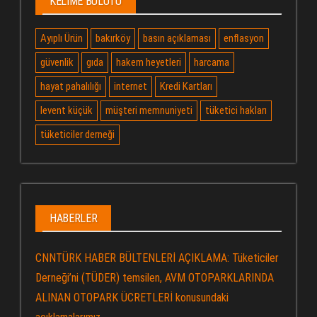
KELIME BULUTU
Ayıplı Ürün
bakırköy
basın açıklaması
enflasyon
güvenlik
gıda
hakem heyetleri
harcama
hayat pahalılığı
internet
Kredi Kartları
levent küçük
müşteri memnuniyeti
tüketici hakları
tüketiciler derneği
HABERLER
CNNTÜRK HABER BÜLTENLERİ AÇIKLAMA: Tüketiciler
Derneği’ni (TÜDER) temsilen, AVM OTOPARKLARINDA
ALINAN OTOPARK ÜCRETLERİ konusundaki