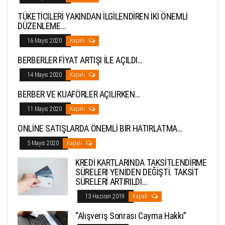
TÜKETİCİLERİ YAKINDAN İLGİLENDİREN İKİ ÖNEMLİ
DÜZENLEME…
16 Mayıs 2020
Kapalı
BERBERLER FİYAT ARTIŞI İLE AÇILDI…
14 Mayıs 2020
Kapalı
BERBER VE KUAFÖRLER AÇILIRKEN…
11 Mayıs 2020
Kapalı
ONLİNE SATIŞLARDA ÖNEMLİ BİR HATIRLATMA…
5 Mayıs 2020
Kapalı
KREDİ KARTLARINDA TAKSİTLENDİRME
SÜRELERİ YENİDEN DEĞİŞTİ. TAKSİT
SÜRELERİ ARTIRILDI…
13 Haziran 2019
Kapalı
“Alışveriş Sonrası Cayma Hakkı”