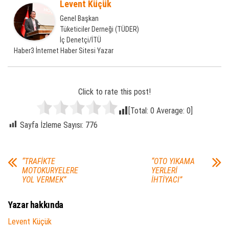
Levent Küçük
Genel Başkan
Tüketiciler Derneği (TÜDER)
İç Denetçi/İTÜ
Haber3 İnternet Haber Sitesi Yazar
Click to rate this post!
[Total:
0
Average:
0
]
Sayfa İzleme Sayısı:
776
“TRAFİKTE
“OTO YIKAMA
MOTOKURYELERE
YERLERİ
YOL VERMEK”
İHTİYACI”
Yazar hakkında
Levent Küçük