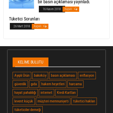
bir basın açıklaması yayınladı.
16 Kasım 2018
Kapalı
Tüketici Sorunları
26 Mart 2018
Kapalı
KELIME BULUTU
Ayıplı Ürün
bakırköy
basın açıklaması
enflasyon
güvenlik
gıda
hakem heyetleri
harcama
hayat pahalılığı
internet
Kredi Kartları
levent küçük
müşteri memnuniyeti
tüketici hakları
tüketiciler derneği