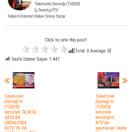
Tüketiciler Derneği (TÜDER)
İç Denetçi/İTÜ
Haber3 İnternet Haber Sitesi Yazar
Click to rate this post!
[Total:
0
Average:
0
]
Sayfa İzleme Sayısı:
1.447
Tüketiciler
Tüketiciler
Derneği’ni
Derneği’ni
(TÜDER)
(TÜDER)
temsilen “AÇIKTA
temsilen
SATILAN
katıldığım,
ÜRÜNLERDE
NTV’de
KUTU YA DA
yayınlanan Ceyda