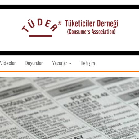
Tüketiciler
tuketicilerdernegi.org.tr
Derneği
Videolar
Duyurular
Yazarlar
İletişim