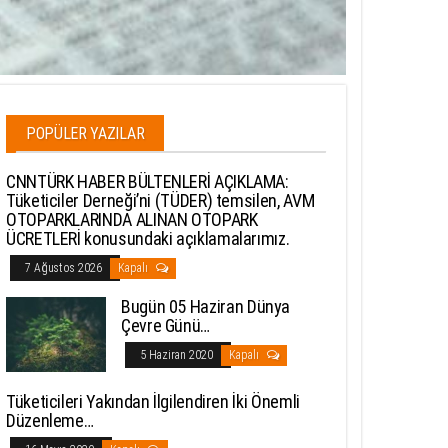
POPÜLER YAZILAR
CNNTÜRK HABER BÜLTENLERİ AÇIKLAMA:
Tüketiciler Derneği’ni (TÜDER) temsilen, AVM
OTOPARKLARINDA ALINAN OTOPARK
ÜCRETLERİ konusundaki açıklamalarımız.
7 Ağustos 2026
Kapalı
Bugün 05 Haziran Dünya
Çevre Günü…
5 Haziran 2020
Kapalı
Tüketicileri Yakından İlgilendiren İki Önemli
Düzenleme…