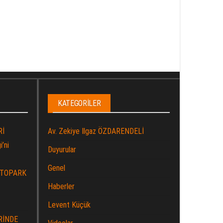
KATEGORILER
Rİ
Av. Zekiye Ilgaz ÖZDARENDELİ
’ni
Duyurular
Genel
OTOPARK
Haberler
Levent Küçük
RİNDE