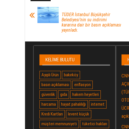
TÜDER İstanbul Büyükşehir
Belediyesi’nin su indirimi
kararına dair bir basın açıklaması
yayınladı.
KELIME BULUTU
Ayıplı Ürün
bakırköy
CNN
AÇIK
basın açıklaması
enflasyon
(TÜ
güvenlik
gıda
hakem heyetleri
OTO
harcama
hayat pahalılığı
internet
ÜCR
Kredi Kartları
levent küçük
açık
müşteri memnuniyeti
tüketici hakları
CNN