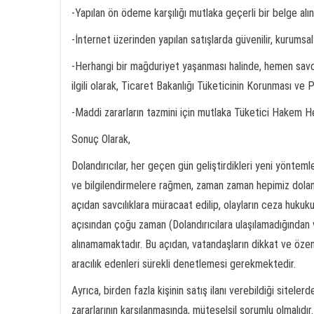
-Yapılan ön ödeme karşılığı mutlaka geçerli bir belge alın
-İnternet üzerinden yapılan satışlarda güvenilir, kurumsal 
-Herhangi bir mağduriyet yaşanması halinde, hemen savcılı
ilgili olarak, Ticaret Bakanlığı Tüketicinin Korunması ve
-Maddi zararların tazmini için mutlaka Tüketici Hakem H
Sonuç Olarak,
Dolandırıcılar, her geçen gün geliştirdikleri yeni yönte
ve bilgilendirmelere rağmen, zaman zaman hepimiz dolandı
açıdan savcılıklara müracaat edilip, olayların ceza hukuku
açısından çoğu zaman (Dolandırıcılara ulaşılamadığından 
alınamamaktadır. Bu açıdan, vatandaşların dikkat ve özen
aracılık edenleri sürekli denetlemesi gerekmektedir.
Ayrıca, birden fazla kişinin satış ilanı verebildiği sitelerd
zararlarının karşılanmasında, müteselsil sorumlu olmalıdır.