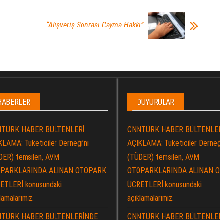
“Alışveriş Sonrası Cayma Hakkı”
HABERLER
DUYURULAR
TÜRK HABER BÜLTENLERİ
CNNTÜRK HABER BÜLTENLE
LAMA: Tüketiciler Derneği’ni
AÇIKLAMA: Tüketiciler Derneği
DER) temsilen, AVM
(TÜDER) temsilen, AVM
PARKLARINDA ALINAN OTOPARK
OTOPARKLARINDA ALINAN 
ETLERİ konusundaki
ÜCRETLERİ konusundaki
lamalarımız.
açıklamalarımız.
TÜRK HABER BÜLTENLERİNDE
CNNTÜRK HABER BÜLTENLE