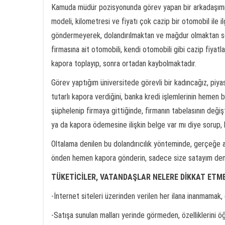
Kamuda müdür pozisyonunda görev yapan bir arkadaşımız, b
modeli, kilometresi ve fiyatı çok cazip bir otomobil ile il
göndermeyerek, dolandırılmaktan ve mağdur olmaktan son
firmasına ait otomobili, kendi otomobili gibi cazip fiyatl
kapora toplayıp, sonra ortadan kaybolmaktadır.
Görev yaptığım üniversitede görevli bir kadıncağız, piyasa 
tutarlı kapora verdiğini, banka kredi işlemlerinin hemen
şüphelenip firmaya gittiğinde, firmanın tabelasının değiş
ya da kapora ödemesine ilişkin belge var mı diye sorup,
Oltalama denilen bu dolandırıcılık yönteminde, gerçeğe ayk
önden hemen kapora gönderin, sadece size satayım deniler
TÜKETİCİLER, VATANDAŞLAR NELERE DİKKAT ETME
-İnternet siteleri üzerinden verilen her ilana inanmamak, 
-Satışa sunulan malları yerinde görmeden, özelliklerini