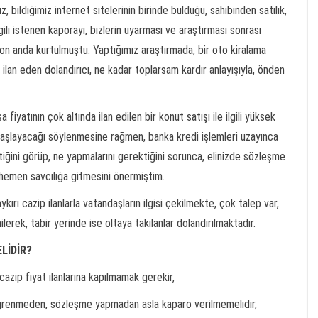
ildiğimiz internet sitelerinin birinde bulduğu, sahibinden satılık,
gili istenen kaporayı, bizlerin uyarması ve araştırması sonrası
 anda kurtulmuştu. Yaptığımız araştırmada, bir oto kiralama
a ilan eden dolandırıcı, ne kadar toplarsam kardır anlayışıyla, önden
fiyatının çok altında ilan edilen bir konut satışı ile ilgili yüksek
 başlayacağı söylenmesine rağmen, banka kredi işlemleri uzayınca
tiğini görüp, ne yapmalarını gerektiğini sorunca, elinizde sözleşme
 hemen savcılığa gitmesini önermiştim.
ırı cazip ilanlarla vatandaşların ilgisi çekilmekte, çok talep var,
ek, tabir yerinde ise oltaya takılanlar dolandırılmaktadır.
LİDİR?
cazip fiyat ilanlarına kapılmamak gerekir,
 öğrenmeden, sözleşme yapmadan asla kaparo verilmemelidir,