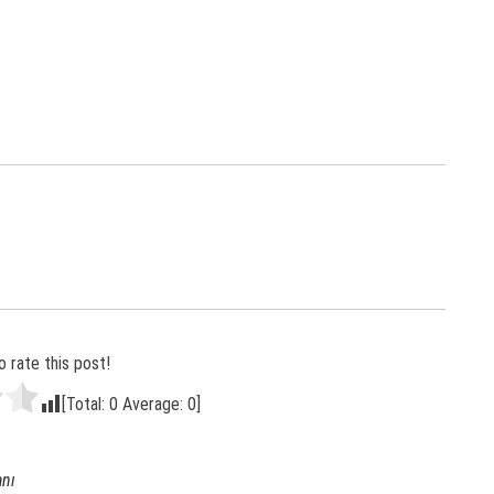
o rate this post!
[Total:
0
Average:
0
]
anı