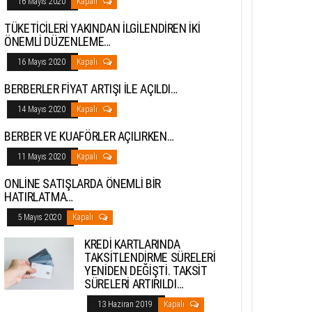
16 Mayıs 2020
Kapalı
TÜKETİCİLERİ YAKINDAN İLGİLENDİREN İKİ
ÖNEMLİ DÜZENLEME…
16 Mayıs 2020
Kapalı
BERBERLER FİYAT ARTIŞI İLE AÇILDI…
14 Mayıs 2020
Kapalı
BERBER VE KUAFÖRLER AÇILIRKEN…
11 Mayıs 2020
Kapalı
ONLİNE SATIŞLARDA ÖNEMLİ BİR
HATIRLATMA…
5 Mayıs 2020
Kapalı
KREDİ KARTLARINDA
TAKSİTLENDİRME SÜRELERİ
YENİDEN DEĞİŞTİ. TAKSİT
SÜRELERİ ARTIRILDI…
13 Haziran 2019
Kapalı