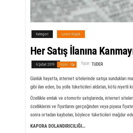
Kategori
Levent Küçük
Her Satış İlanına Kanmay
Yazar:
TUDER
6 Şubat 2019
Kapalı
Günlük hayatta, internet sitelerinde satışa sundukları mall
gibi ilan eden, bu yolla tüketicileri aldatan, kötü niyetli k
Özellikle emlak ve otomotiv satışlarında, internet siteler
özelliklerini ve fiyatlarını gerçeğinden veya piyasa fiya
sonra ortadan kaybolan, böylece tüketicileri mağdur eden
KAPORA DOLANDIRICILIĞI…