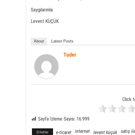
Saygılarımla.
Levent KÜÇÜK
About
Latest Posts
Tuder
Click t
Sayfa İzleme Sayısı:
16.999
internet
satış il
e-ticaret
levent küçük
Etiketler