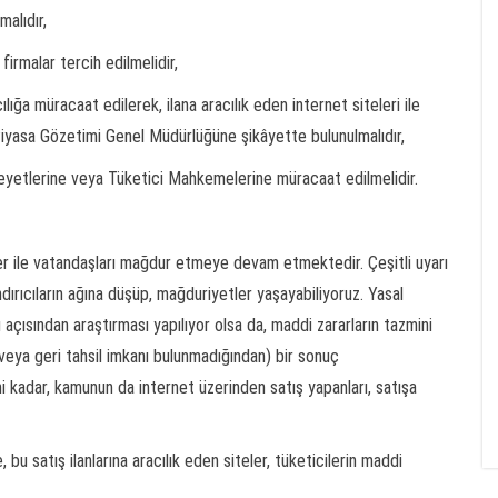
malıdır,
firmalar tercih edilmelidir,
ğa müracaat edilerek, ilana aracılık eden internet siteleri ile
 Piyasa Gözetimi Genel Müdürlüğüne şikâyette bulunulmalıdır,
eyetlerine veya Tüketici Mahkemelerine müracaat edilmelidir.
mler ile vatandaşları mağdur etmeye devam etmektedir. Çeşitli uyarı
rıcıların ağına düşüp, mağduriyetler yaşayabiliyoruz. Yasal
 açısından araştırması yapılıyor olsa da, maddi zararların tazmini
veya geri tahsil imkanı bulunmadığından) bir sonuç
i kadar, kamunun da internet üzerinden satış yapanları, satışa
e, bu satış ilanlarına aracılık eden siteler, tüketicilerin maddi