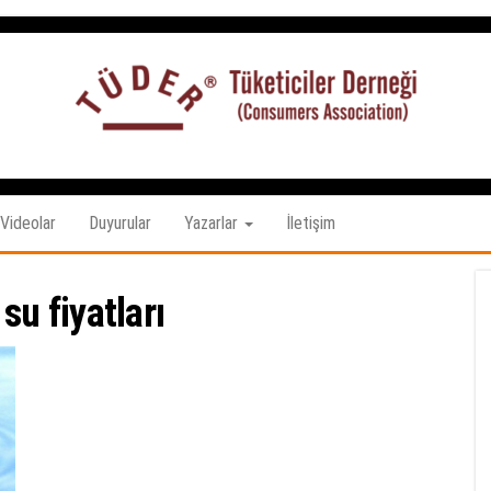
Tüketiciler
tuketicilerdernegi.org.tr
Derneği
Videolar
Duyurular
Yazarlar
İletişim
:
su fiyatları