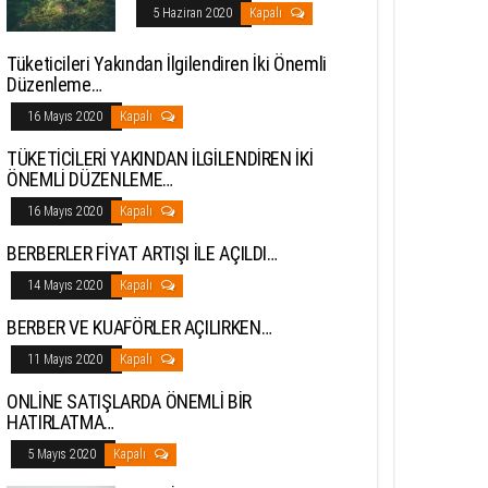
5 Haziran 2020
Kapalı
Tüketicileri Yakından İlgilendiren İki Önemli
Düzenleme…
16 Mayıs 2020
Kapalı
TÜKETİCİLERİ YAKINDAN İLGİLENDİREN İKİ
ÖNEMLİ DÜZENLEME…
16 Mayıs 2020
Kapalı
BERBERLER FİYAT ARTIŞI İLE AÇILDI…
14 Mayıs 2020
Kapalı
BERBER VE KUAFÖRLER AÇILIRKEN…
11 Mayıs 2020
Kapalı
ONLİNE SATIŞLARDA ÖNEMLİ BİR
HATIRLATMA…
5 Mayıs 2020
Kapalı