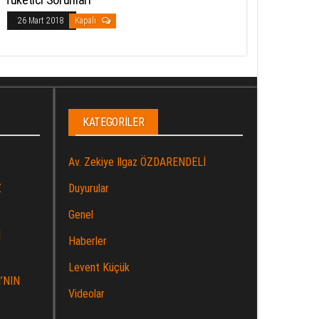
26 Mart 2018
Kapalı
KATEGORILER
Av. Zekiye Ilgaz ÖZDARENDELİ
Z
Duyurular
Genel
İ
Haberler
Levent Küçük
’NIN
Videolar