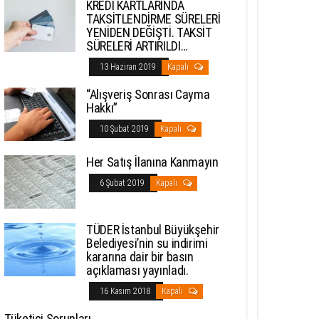
KREDİ KARTLARINDA
TAKSİTLENDİRME SÜRELERİ
YENİDEN DEĞİŞTİ. TAKSİT
SÜRELERİ ARTIRILDI…
13 Haziran 2019
Kapalı
“Alışveriş Sonrası Cayma
Hakkı”
10 Şubat 2019
Kapalı
Her Satış İlanına Kanmayın
6 Şubat 2019
Kapalı
TÜDER İstanbul Büyükşehir
Belediyesi’nin su indirimi
kararına dair bir basın
açıklaması yayınladı.
16 Kasım 2018
Kapalı
Tüketici Sorunları