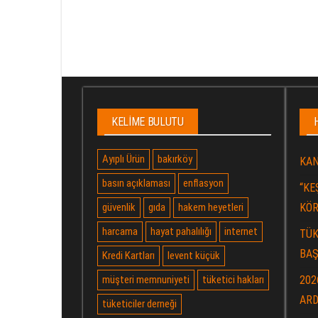
KELIME BULUTU
Ayıplı Ürün
bakırköy
KAN
basın açıklaması
enflasyon
“KE
güvenlik
gıda
hakem heyetleri
KÖR
harcama
hayat pahalılığı
internet
TÜK
BAŞ
Kredi Kartları
levent küçük
müşteri memnuniyeti
tüketici hakları
202
ARD
tüketiciler derneği