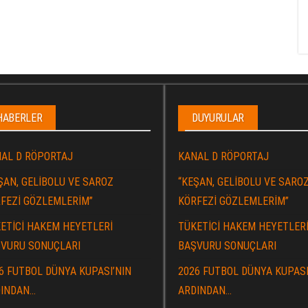
HABERLER
DUYURULAR
AL D RÖPORTAJ
KANAL D RÖPORTAJ
ŞAN, GELİBOLU VE SAROZ
“KEŞAN, GELİBOLU VE SARO
FEZİ GÖZLEMLERİM”
KÖRFEZİ GÖZLEMLERİM”
ETİCİ HAKEM HEYETLERİ
TÜKETİCİ HAKEM HEYETLER
VURU SONUÇLARI
BAŞVURU SONUÇLARI
6 FUTBOL DÜNYA KUPASI’NIN
2026 FUTBOL DÜNYA KUPASI
INDAN…
ARDINDAN…