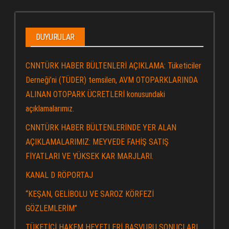
DUYURULAR
CNNTÜRK HABER BÜLTENLERİ AÇIKLAMA: Tüketiciler
Derneği’ni (TÜDER) temsilen, AVM OTOPARKLARINDA
ALINAN OTOPARK ÜCRETLERİ konusundaki
açıklamalarımız.
CNNTÜRK HABER BÜLTENLERİNDE YER ALAN
AÇIKLAMALARIMIZ: MEYVEDE FAHİŞ SATIŞ
FİYATLARI VE YÜKSEK KAR MARJLARI.
KANAL D RÖPORTAJ
“KEŞAN, GELİBOLU VE SAROZ KÖRFEZİ
GÖZLEMLERİM”
TÜKETİCİ HAKEM HEYETLERİ BAŞVURU SONUÇLARI