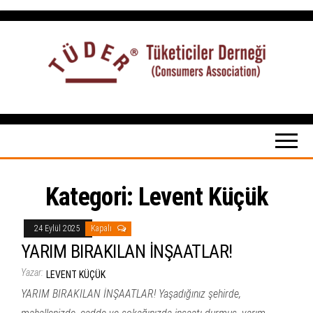
İçeriğe
atla
Tüketiciler
tuketicilerdernegi.org.tr
Derneği
Kategori:
Levent Küçük
24 Eylül 2025
Kapalı
YARIM BIRAKILAN İNŞAATLAR!
Yazar:
LEVENT KÜÇÜK
YARIM BIRAKILAN İNŞAATLAR! Yaşadığınız şehirde,