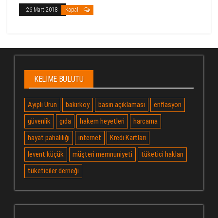
26 Mart 2018
Kapalı
KELIME BULUTU
Ayıplı Ürün
bakırköy
basın açıklaması
enflasyon
güvenlik
gıda
hakem heyetleri
harcama
hayat pahalılığı
internet
Kredi Kartları
levent küçük
müşteri memnuniyeti
tüketici hakları
tüketiciler derneği