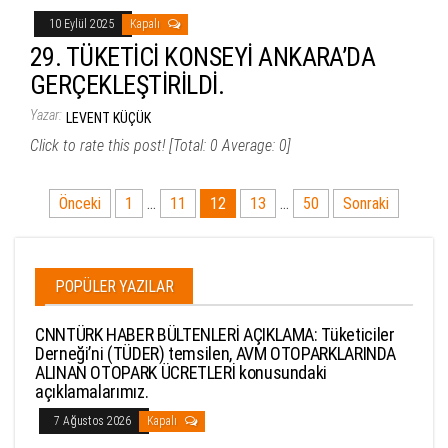
10 Eylül 2025
Kapalı
29. TÜKETİCİ KONSEYİ ANKARA’DA
GERÇEKLEŞTİRİLDİ.
Yazar:
LEVENT KÜÇÜK
Click to rate this post! [Total: 0 Average: 0]
Yazı
Önceki
1
…
11
12
13
…
50
Sonraki
sayfalandırması
POPÜLER YAZILAR
CNNTÜRK HABER BÜLTENLERİ AÇIKLAMA: Tüketiciler
Derneği’ni (TÜDER) temsilen, AVM OTOPARKLARINDA
ALINAN OTOPARK ÜCRETLERİ konusundaki
açıklamalarımız.
7 Ağustos 2026
Kapalı