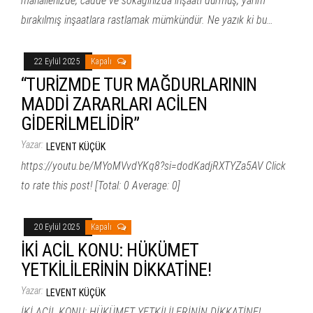
mahallenizde, cadde ve sokağınızda inşaatı durmuş, yarım
bırakılmış inşaatlara rastlamak mümkündür. Ne yazık ki bu…
22 Eylül 2025
Kapalı
“TURİZMDE TUR MAĞDURLARININ
MADDİ ZARARLARI ACİLEN
GİDERİLMELİDİR”
Yazar:
LEVENT KÜÇÜK
https://youtu.be/MYoMVvdYKq8?si=dodKadjRXTYZa5AV Click
to rate this post! [Total: 0 Average: 0]
20 Eylül 2025
Kapalı
İKİ ACİL KONU: HÜKÜMET
YETKİLİLERİNİN DİKKATİNE!
Yazar:
LEVENT KÜÇÜK
İKİ ACİL KONU: HÜKÜMET YETKİLİLERİNİN DİKKATİNE!