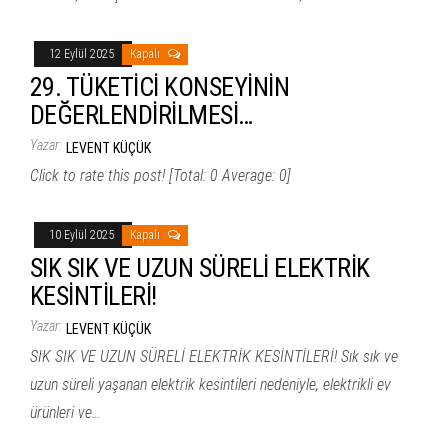
12 Eylül 2025
Kapalı
29. TÜKETİCİ KONSEYİNİN
DEĞERLENDİRİLMESİ…
Yazar:
LEVENT KÜÇÜK
Click to rate this post! [Total: 0 Average: 0]
10 Eylül 2025
Kapalı
SIK SIK VE UZUN SÜRELİ ELEKTRİK
KESİNTİLERİ!
Yazar:
LEVENT KÜÇÜK
SIK SIK VE UZUN SÜRELİ ELEKTRİK KESİNTİLERİ! Sık sık ve
uzun süreli yaşanan elektrik kesintileri nedeniyle, elektrikli ev
ürünleri ve…