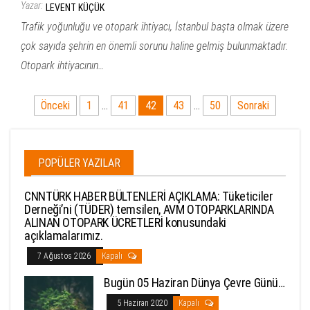
Yazar:
LEVENT KÜÇÜK
Trafik yoğunluğu ve otopark ihtiyacı, İstanbul başta olmak üzere
çok sayıda şehrin en önemli sorunu haline gelmiş bulunmaktadır.
Otopark ihtiyacının…
Yazı
Önceki
1
…
41
42
43
…
50
Sonraki
sayfalandırması
POPÜLER YAZILAR
CNNTÜRK HABER BÜLTENLERİ AÇIKLAMA: Tüketiciler
Derneği’ni (TÜDER) temsilen, AVM OTOPARKLARINDA
ALINAN OTOPARK ÜCRETLERİ konusundaki
açıklamalarımız.
7 Ağustos 2026
Kapalı
Bugün 05 Haziran Dünya Çevre Günü…
5 Haziran 2020
Kapalı