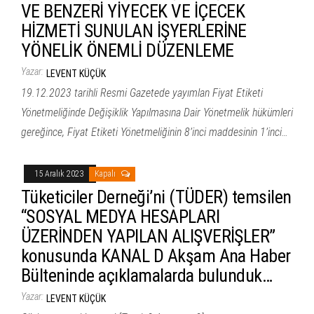
VE BENZERİ YİYECEK VE İÇECEK
HİZMETİ SUNULAN İŞYERLERİNE
YÖNELİK ÖNEMLİ DÜZENLEME
Yazar:
LEVENT KÜÇÜK
19.12.2023 tarihli Resmi Gazetede yayımlan Fiyat Etiketi
Yönetmeliğinde Değişiklik Yapılmasına Dair Yönetmelik hükümleri
gereğince, Fiyat Etiketi Yönetmeliğinin 8’inci maddesinin 1’inci…
15 Aralık 2023
Kapalı
Tüketiciler Derneği’ni (TÜDER) temsilen
“SOSYAL MEDYA HESAPLARI
ÜZERİNDEN YAPILAN ALIŞVERİŞLER”
konusunda KANAL D Akşam Ana Haber
Bülteninde açıklamalarda bulunduk…
Yazar:
LEVENT KÜÇÜK