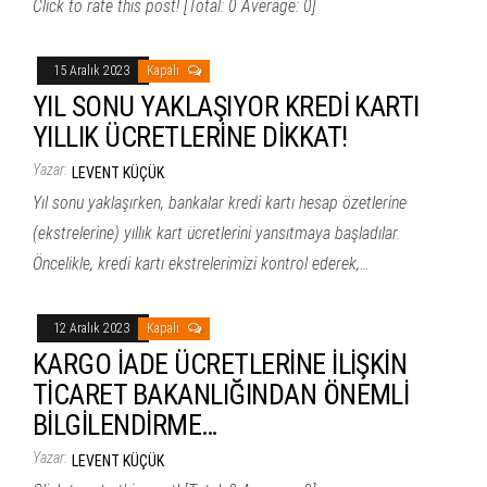
Click to rate this post! [Total: 0 Average: 0]
15 Aralık 2023
Kapalı
YIL SONU YAKLAŞIYOR KREDİ KARTI
YILLIK ÜCRETLERİNE DİKKAT!
Yazar:
LEVENT KÜÇÜK
Yıl sonu yaklaşırken, bankalar kredi kartı hesap özetlerine
(ekstrelerine) yıllık kart ücretlerini yansıtmaya başladılar.
Öncelikle, kredi kartı ekstrelerimizi kontrol ederek,…
12 Aralık 2023
Kapalı
KARGO İADE ÜCRETLERİNE İLİŞKİN
TİCARET BAKANLIĞINDAN ÖNEMLİ
BİLGİLENDİRME…
Yazar:
LEVENT KÜÇÜK