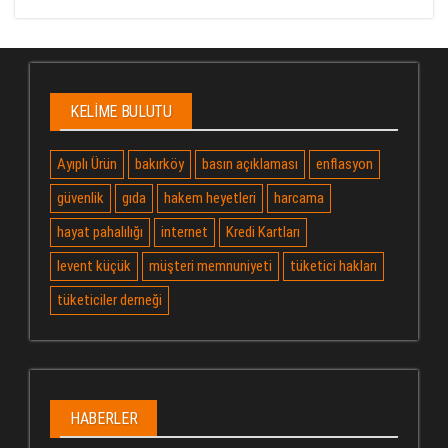
KELIME BULUTU
Ayıplı Ürün
bakırköy
basın açıklaması
enflasyon
güvenlik
gıda
hakem heyetleri
harcama
hayat pahalılığı
internet
Kredi Kartları
levent küçük
müşteri memnuniyeti
tüketici hakları
tüketiciler derneği
HABERLER