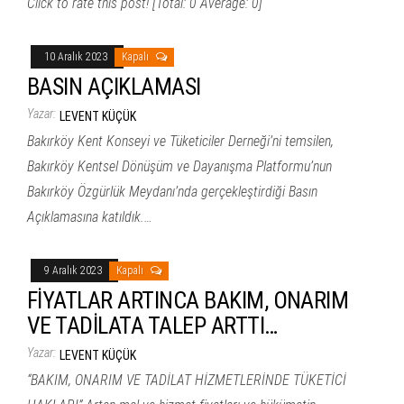
Click to rate this post! [Total: 0 Average: 0]
10 Aralık 2023
Kapalı
BASIN AÇIKLAMASI
Yazar:
LEVENT KÜÇÜK
Bakırköy Kent Konseyi ve Tüketiciler Derneği’ni temsilen,
Bakırköy Kentsel Dönüşüm ve Dayanışma Platformu’nun
Bakırköy Özgürlük Meydanı’nda gerçekleştirdiği Basın
Açıklamasına katıldık.…
9 Aralık 2023
Kapalı
FİYATLAR ARTINCA BAKIM, ONARIM
VE TADİLATA TALEP ARTTI…
Yazar:
LEVENT KÜÇÜK
“BAKIM, ONARIM VE TADİLAT HİZMETLERİNDE TÜKETİCİ