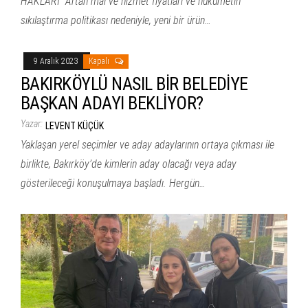
HAKLARI” Artan mal ve hizmet fiyatları ve hükümetin
sıkılaştırma politikası nedeniyle, yeni bir ürün…
9 Aralık 2023
Kapalı
BAKIRKÖYLÜ NASIL BİR BELEDİYE
BAŞKAN ADAYI BEKLİYOR?
Yazar:
LEVENT KÜÇÜK
Yaklaşan yerel seçimler ve aday adaylarının ortaya çıkması ile
birlikte, Bakırköy’de kimlerin aday olacağı veya aday
gösterileceği konuşulmaya başladı. Hergün…