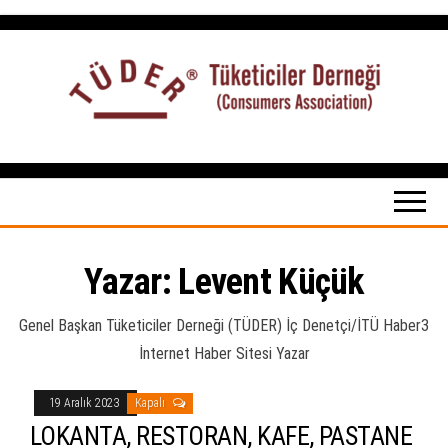
İçeriğe
atla
Tüketiciler
tuketicilerdernegi.org.tr
Derneği
Yazar:
Levent Küçük
Genel Başkan Tüketiciler Derneği (TÜDER) İç Denetçi/İTÜ Haber3
İnternet Haber Sitesi Yazar
19 Aralık 2023
Kapalı
LOKANTA, RESTORAN, KAFE, PASTANE