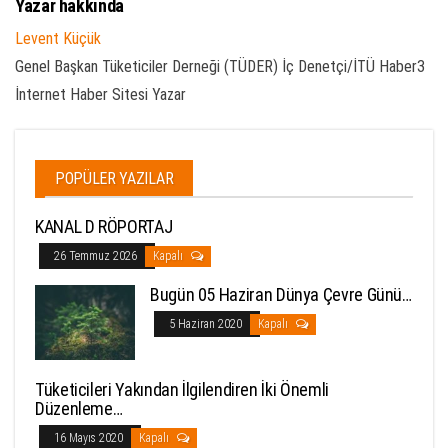
Yazar hakkında
Levent Küçük
Genel Başkan Tüketiciler Derneği (TÜDER) İç Denetçi/İTÜ Haber3
İnternet Haber Sitesi Yazar
POPÜLER YAZILAR
KANAL D RÖPORTAJ
26 Temmuz 2026
Kapalı
Bugün 05 Haziran Dünya Çevre Günü…
5 Haziran 2020
Kapalı
Tüketicileri Yakından İlgilendiren İki Önemli
Düzenleme…
16 Mayıs 2020
Kapalı