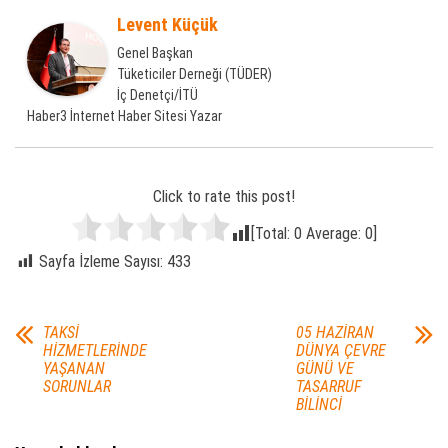
Levent Küçük
Genel Başkan
Tüketiciler Derneği (TÜDER)
İç Denetçi/İTÜ
Haber3 İnternet Haber Sitesi Yazar
Click to rate this post!
[Total:
0
Average:
0
]
Sayfa İzleme Sayısı:
433
TAKSİ
05 HAZİRAN
HİZMETLERİNDE
DÜNYA ÇEVRE
YAŞANAN
GÜNÜ VE
SORUNLAR
TASARRUF
BİLİNCİ