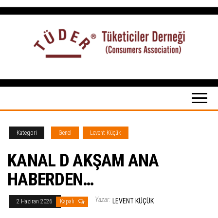
İçeriğe
atla
Tüketiciler
tuketicilerdernegi.org.tr
Derneği
Kategori
Genel
Levent Küçük
KANAL D AKŞAM ANA
HABERDEN…
Yazar:
LEVENT KÜÇÜK
2 Haziran 2026
Kapalı