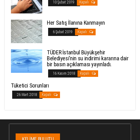
10 Şubat 2019
Kapalı
Her Satış İlanına Kanmayın
6 Şubat 2019
Kapalı
TÜDER İstanbul Büyükşehir
Belediyesi’nin su indirimi kararına dair
bir basın açıklaması yayınladı.
16 Kasım 2018
Kapalı
Tüketici Sorunları
26 Mart 2018
Kapalı
KELIME BULUTU