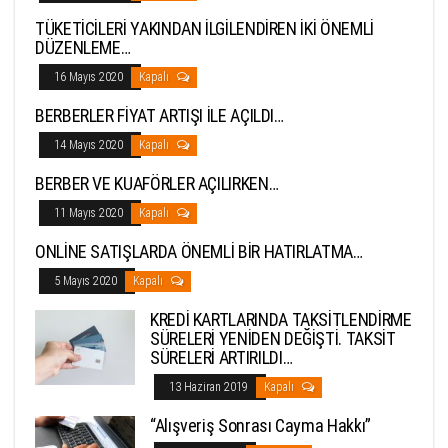
TÜKETİCİLERİ YAKINDAN İLGİLENDİREN İKİ ÖNEMLİ
DÜZENLEME…
16 Mayıs 2020
Kapalı
BERBERLER FİYAT ARTIŞI İLE AÇILDI…
14 Mayıs 2020
Kapalı
BERBER VE KUAFÖRLER AÇILIRKEN…
11 Mayıs 2020
Kapalı
ONLİNE SATIŞLARDA ÖNEMLİ BİR HATIRLATMA…
5 Mayıs 2020
Kapalı
KREDİ KARTLARINDA TAKSİTLENDİRME
SÜRELERİ YENİDEN DEĞİŞTİ. TAKSİT
SÜRELERİ ARTIRILDI…
13 Haziran 2019
Kapalı
“Alışveriş Sonrası Cayma Hakkı”