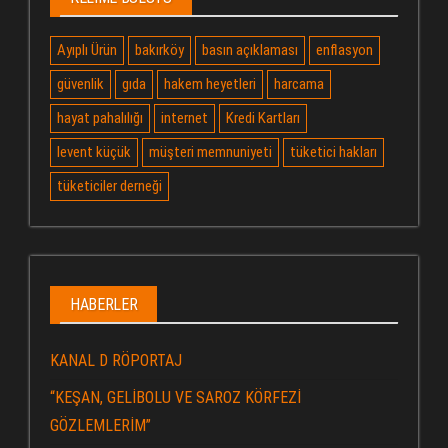
Ayıplı Ürün
bakırköy
basın açıklaması
enflasyon
güvenlik
gıda
hakem heyetleri
harcama
hayat pahalılığı
internet
Kredi Kartları
levent küçük
müşteri memnuniyeti
tüketici hakları
tüketiciler derneği
HABERLER
KANAL D RÖPORTAJ
“KEŞAN, GELİBOLU VE SAROZ KÖRFEZİ
GÖZLEMLERİM”