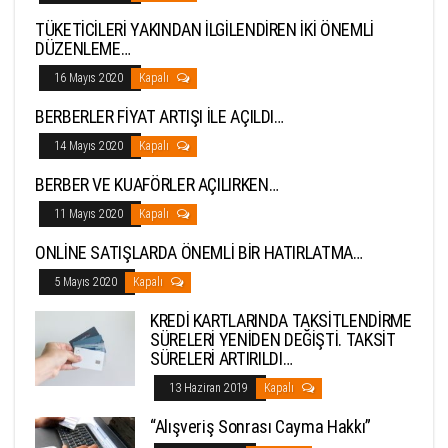
TÜKETİCİLERİ YAKINDAN İLGİLENDİREN İKİ ÖNEMLİ
DÜZENLEME…
16 Mayıs 2020
Kapalı
BERBERLER FİYAT ARTIŞI İLE AÇILDI…
14 Mayıs 2020
Kapalı
BERBER VE KUAFÖRLER AÇILIRKEN…
11 Mayıs 2020
Kapalı
ONLİNE SATIŞLARDA ÖNEMLİ BİR HATIRLATMA…
5 Mayıs 2020
Kapalı
KREDİ KARTLARINDA TAKSİTLENDİRME
SÜRELERİ YENİDEN DEĞİŞTİ. TAKSİT
SÜRELERİ ARTIRILDI…
13 Haziran 2019
Kapalı
“Alışveriş Sonrası Cayma Hakkı”