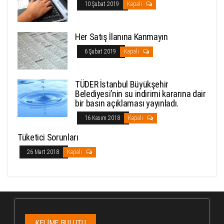
10 Şubat 2019
Kapalı
Her Satış İlanına Kanmayın
6 Şubat 2019
Kapalı
TÜDER İstanbul Büyükşehir
Belediyesi’nin su indirimi kararına dair
bir basın açıklaması yayınladı.
16 Kasım 2018
Kapalı
Tüketici Sorunları
26 Mart 2018
Kapalı
KELIME BULUTU