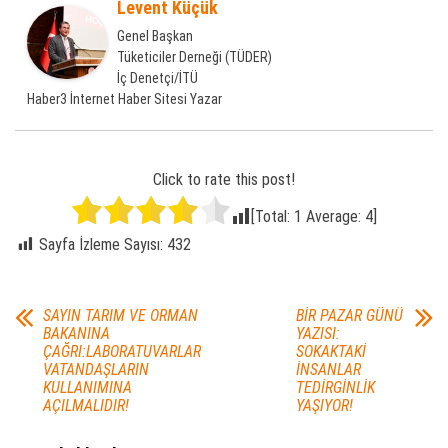
Levent Küçük
Genel Başkan
Tüketiciler Derneği (TÜDER)
İç Denetçi/İTÜ
Haber3 İnternet Haber Sitesi Yazar
Click to rate this post!
[Total:
1
Average:
4
]
Sayfa İzleme Sayısı:
432
SAYIN TARIM VE ORMAN
BİR PAZAR GÜNÜ
BAKANINA
YAZISI:
ÇAĞRI:LABORATUVARLAR
SOKAKTAKİ
VATANDAŞLARIN
İNSANLAR
KULLANIMINA
TEDİRGİNLİK
AÇILMALIDIR!
YAŞIYOR!