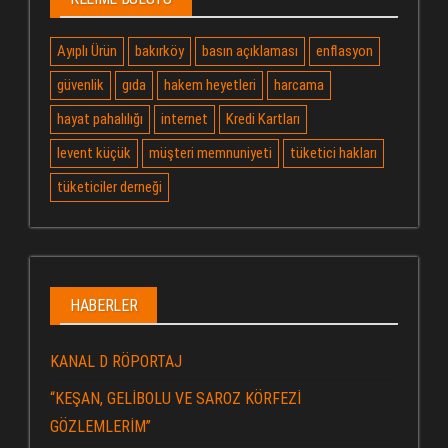
Ayıplı Ürün
bakırköy
basın açıklaması
enflasyon
güvenlik
gıda
hakem heyetleri
harcama
hayat pahalılığı
internet
Kredi Kartları
levent küçük
müşteri memnuniyeti
tüketici hakları
tüketiciler derneği
HABERLER
KANAL D RÖPORTAJ
“KEŞAN, GELİBOLU VE SAROZ KÖRFEZİ
GÖZLEMLERİM”