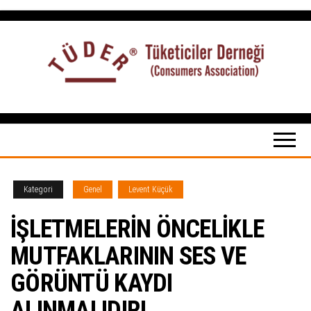
İçeriğe
atla
Tüketiciler
tuketicilerdernegi.org.tr
Derneği
Kategori
Genel
Levent Küçük
İŞLETMELERİN ÖNCELİKLE
MUTFAKLARININ SES VE
GÖRÜNTÜ KAYDI
ALINMALIDIR!