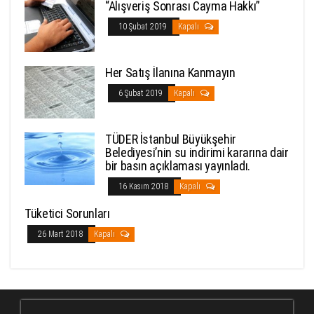
“Alışveriş Sonrası Cayma Hakkı”
10 Şubat 2019
Kapalı
Her Satış İlanına Kanmayın
6 Şubat 2019
Kapalı
TÜDER İstanbul Büyükşehir
Belediyesi’nin su indirimi kararına dair
bir basın açıklaması yayınladı.
16 Kasım 2018
Kapalı
Tüketici Sorunları
26 Mart 2018
Kapalı