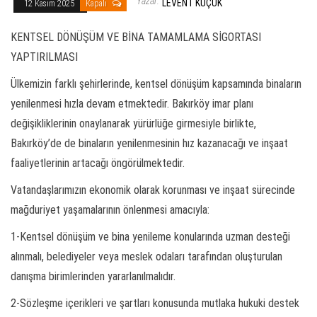
Yazar:
LEVENT KÜÇÜK
12 Kasım 2025
Kapalı
KENTSEL DÖNÜŞÜM VE BİNA TAMAMLAMA SİGORTASI
YAPTIRILMASI
Ülkemizin farklı şehirlerinde, kentsel dönüşüm kapsamında binaların
yenilenmesi hızla devam etmektedir. Bakırköy imar planı
değişikliklerinin onaylanarak yürürlüğe girmesiyle birlikte,
Bakırköy’de de binaların yenilenmesinin hız kazanacağı ve inşaat
faaliyetlerinin artacağı öngörülmektedir.
Vatandaşlarımızın ekonomik olarak korunması ve inşaat sürecinde
mağduriyet yaşamalarının önlenmesi amacıyla:
1-Kentsel dönüşüm ve bina yenileme konularında uzman desteği
alınmalı, belediyeler veya meslek odaları tarafından oluşturulan
danışma birimlerinden yararlanılmalıdır.
2-Sözleşme içerikleri ve şartları konusunda mutlaka hukuki destek