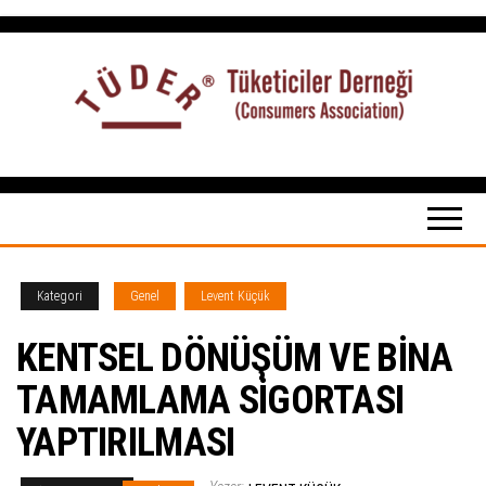
İçeriğe
atla
Tüketiciler
tuketicilerdernegi.org.tr
Derneği
Kategori
Genel
Levent Küçük
KENTSEL DÖNÜŞÜM VE BİNA
TAMAMLAMA SİGORTASI
YAPTIRILMASI