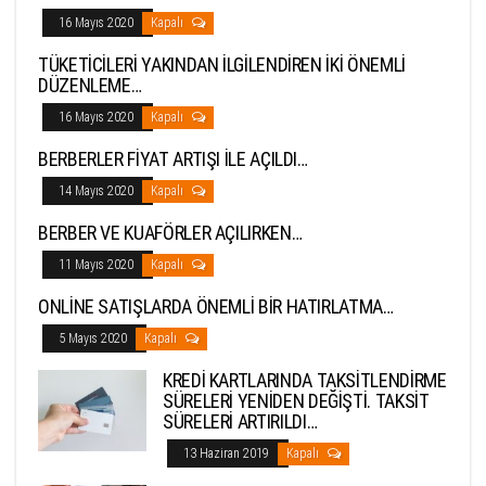
16 Mayıs 2020
Kapalı
TÜKETİCİLERİ YAKINDAN İLGİLENDİREN İKİ ÖNEMLİ
DÜZENLEME…
16 Mayıs 2020
Kapalı
BERBERLER FİYAT ARTIŞI İLE AÇILDI…
14 Mayıs 2020
Kapalı
BERBER VE KUAFÖRLER AÇILIRKEN…
11 Mayıs 2020
Kapalı
ONLİNE SATIŞLARDA ÖNEMLİ BİR HATIRLATMA…
5 Mayıs 2020
Kapalı
KREDİ KARTLARINDA TAKSİTLENDİRME
SÜRELERİ YENİDEN DEĞİŞTİ. TAKSİT
SÜRELERİ ARTIRILDI…
13 Haziran 2019
Kapalı