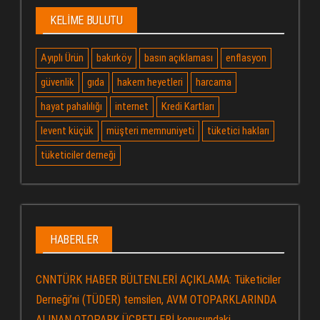
KELIME BULUTU
Ayıplı Ürün
bakırköy
basın açıklaması
enflasyon
güvenlik
gıda
hakem heyetleri
harcama
hayat pahalılığı
internet
Kredi Kartları
levent küçük
müşteri memnuniyeti
tüketici hakları
tüketiciler derneği
HABERLER
CNNTÜRK HABER BÜLTENLERİ AÇIKLAMA: Tüketiciler
Derneği’ni (TÜDER) temsilen, AVM OTOPARKLARINDA
ALINAN OTOPARK ÜCRETLERİ konusundaki