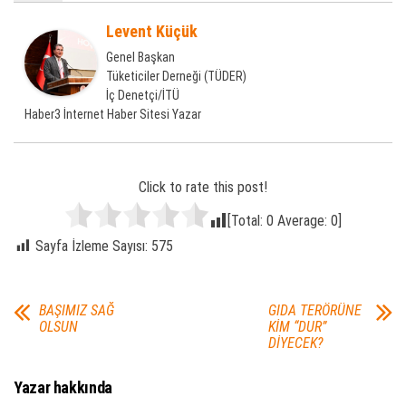
Levent Küçük
Genel Başkan
Tüketiciler Derneği (TÜDER)
İç Denetçi/İTÜ
Haber3 İnternet Haber Sitesi Yazar
Click to rate this post!
[Total:
0
Average:
0
]
Sayfa İzleme Sayısı:
575
BAŞIMIZ SAĞ
GIDA TERÖRÜNE
OLSUN
KİM “DUR”
DİYECEK?
Yazar hakkında