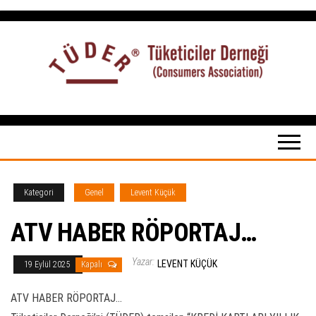
İçeriğe
atla
Tüketiciler
tuketicilerdernegi.org.tr
Derneği
Kategori
Genel
Levent Küçük
ATV HABER RÖPORTAJ…
Yazar:
LEVENT KÜÇÜK
19 Eylül 2025
Kapalı
ATV HABER RÖPORTAJ…