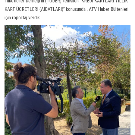
Tüketiciler Derneği’ni (TÜDER) temsilen “KREDİ KARTLARI YILLIK
KART ÜCRETLERİ (AİDATLARI)” konusunda , ATV Haber Bültenleri
için röportaj verdik…