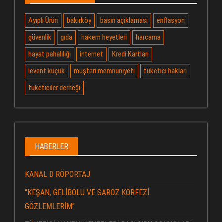
Ayıplı Ürün
bakırköy
basın açıklaması
enflasyon
güvenlik
gıda
hakem heyetleri
harcama
hayat pahalılığı
internet
Kredi Kartları
levent küçük
müşteri memnuniyeti
tüketici hakları
tüketiciler derneği
HABERLER
KANAL D RÖPORTAJ
“KEŞAN, GELİBOLU VE SAROZ KÖRFEZİ
GÖZLEMLERİM”