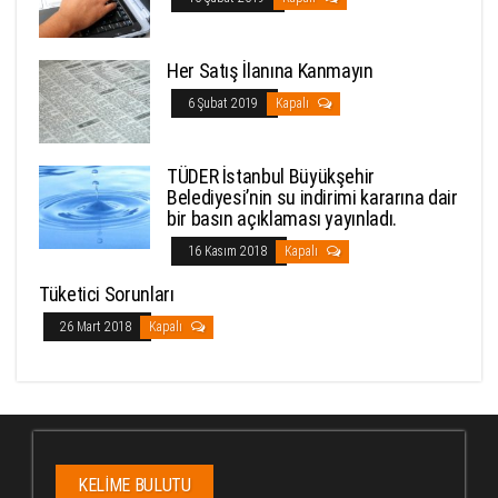
Her Satış İlanına Kanmayın
6 Şubat 2019
Kapalı
TÜDER İstanbul Büyükşehir
Belediyesi’nin su indirimi kararına dair
bir basın açıklaması yayınladı.
16 Kasım 2018
Kapalı
Tüketici Sorunları
26 Mart 2018
Kapalı
KELIME BULUTU