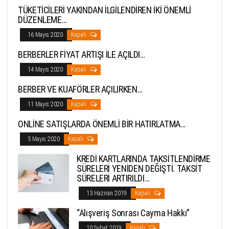
TÜKETİCİLERİ YAKINDAN İLGİLENDİREN İKİ ÖNEMLİ
DÜZENLEME…
16 Mayıs 2020
Kapalı
BERBERLER FİYAT ARTIŞI İLE AÇILDI…
14 Mayıs 2020
Kapalı
BERBER VE KUAFÖRLER AÇILIRKEN…
11 Mayıs 2020
Kapalı
ONLİNE SATIŞLARDA ÖNEMLİ BİR HATIRLATMA…
5 Mayıs 2020
Kapalı
KREDİ KARTLARINDA TAKSİTLENDİRME
SÜRELERİ YENİDEN DEĞİŞTİ. TAKSİT
SÜRELERİ ARTIRILDI…
13 Haziran 2019
Kapalı
“Alışveriş Sonrası Cayma Hakkı”
10 Şubat 2019
Kapalı