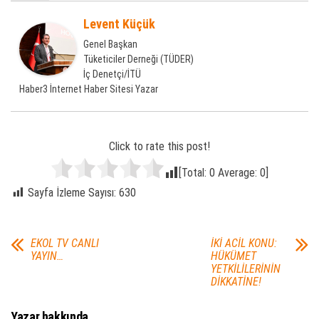
Levent Küçük
Genel Başkan
Tüketiciler Derneği (TÜDER)
İç Denetçi/İTÜ
Haber3 İnternet Haber Sitesi Yazar
Click to rate this post!
[Total:
0
Average:
0
]
Sayfa İzleme Sayısı:
630
EKOL TV CANLI
İKİ ACİL KONU:
YAYIN…
HÜKÜMET
YETKİLİLERİNİN
DİKKATİNE!
Yazar hakkında