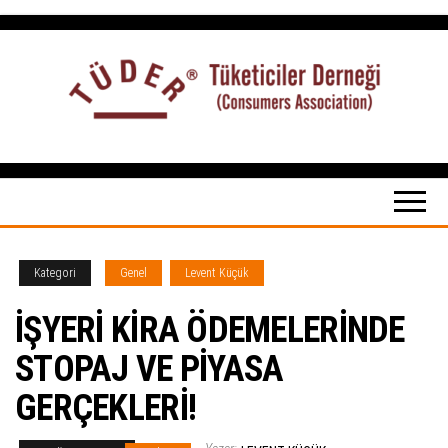
İçeriğe
atla
Tüketiciler
tuketicilerdernegi.org.tr
Derneği
Kategori
Genel
Levent Küçük
İŞYERİ KİRA ÖDEMELERİNDE
STOPAJ VE PİYASA
GERÇEKLERİ!