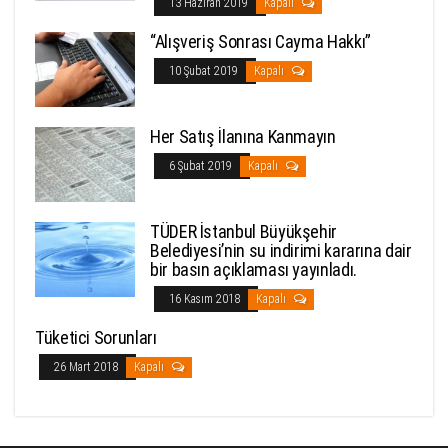
13 Haziran 2019
Kapalı
“Alışveriş Sonrası Cayma Hakkı”
10 Şubat 2019
Kapalı
Her Satış İlanına Kanmayın
6 Şubat 2019
Kapalı
TÜDER İstanbul Büyükşehir
Belediyesi’nin su indirimi kararına dair
bir basın açıklaması yayınladı.
16 Kasım 2018
Kapalı
Tüketici Sorunları
26 Mart 2018
Kapalı