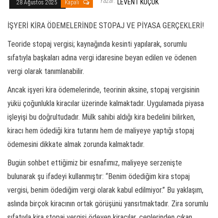
Yazar:
LEVENT KÜÇÜK
28 Ağustos 2025
Kapalı
İŞYERİ KİRA ÖDEMELERİNDE STOPAJ VE PİYASA GERÇEKLERİ!
Teoride stopaj vergisi; kaynağında kesinti yapılarak, sorumlu
sıfatıyla başkaları adına vergi idaresine beyan edilen ve ödenen
vergi olarak tanımlanabilir.
Ancak işyeri kira ödemelerinde, teorinin aksine, stopaj vergisinin
yükü çoğunlukla kiracılar üzerinde kalmaktadır. Uygulamada piyasa
işleyişi bu doğrultudadır. Mülk sahibi aldığı kira bedelini bilirken,
kiracı hem ödediği kira tutarını hem de maliyeye yaptığı stopaj
ödemesini dikkate almak zorunda kalmaktadır.
Bugün sohbet ettiğimiz bir esnafımız, maliyeye serzenişte
bulunarak şu ifadeyi kullanmıştır: “Benim ödediğim kira stopaj
vergisi, benim ödediğim vergi olarak kabul edilmiyor.” Bu yaklaşım,
aslında birçok kiracının ortak görüşünü yansıtmaktadır. Zira sorumlu
sıfatıyla kira stopaj vergisi ödeyen kiracılar, ceplerinden çıkan