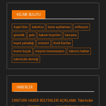
KELIME BULUTU
Ayıplı Ürün
bakırköy
basın açıklaması
enflasyon
güvenlik
gıda
hakem heyetleri
harcama
hayat pahalılığı
internet
Kredi Kartları
levent küçük
müşteri memnuniyeti
tüketici hakları
tüketiciler derneği
HABERLER
CNNTÜRK HABER BÜLTENLERİ AÇIKLAMA: Tüketiciler