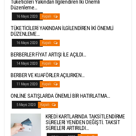
Tüketicileri Yakından İlgilendiren İki Önemli
Düzenleme…
16 Mayıs 2020
Kapalı
TÜKETİCİLERİ YAKINDAN İLGİLENDİREN İKİ ÖNEMLİ
DÜZENLEME…
16 Mayıs 2020
Kapalı
BERBERLER FİYAT ARTIŞI İLE AÇILDI…
14 Mayıs 2020
Kapalı
BERBER VE KUAFÖRLER AÇILIRKEN…
11 Mayıs 2020
Kapalı
ONLİNE SATIŞLARDA ÖNEMLİ BİR HATIRLATMA…
5 Mayıs 2020
Kapalı
KREDİ KARTLARINDA TAKSİTLENDİRME
SÜRELERİ YENİDEN DEĞİŞTİ. TAKSİT
SÜRELERİ ARTIRILDI…