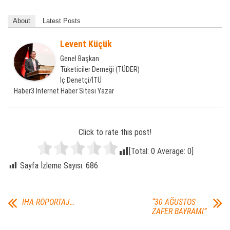
About
Latest Posts
Levent Küçük
Genel Başkan
Tüketiciler Derneği (TÜDER)
İç Denetçi/İTÜ
Haber3 İnternet Haber Sitesi Yazar
Click to rate this post!
[Total:
0
Average:
0
]
Sayfa İzleme Sayısı:
686
İHA RÖPORTAJ…
“30 AĞUSTOS
ZAFER BAYRAMI”