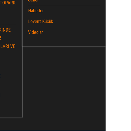
OTOPARK
Haberler
Levent Küçük
RİNDE
Videolar
Z:
LARI VE
Z
İ