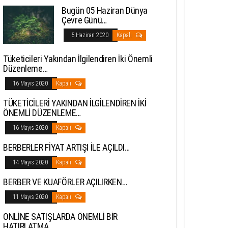
Bugün 05 Haziran Dünya
Çevre Günü…
5 Haziran 2020
Kapalı
Tüketicileri Yakından İlgilendiren İki Önemli
Düzenleme…
16 Mayıs 2020
Kapalı
TÜKETİCİLERİ YAKINDAN İLGİLENDİREN İKİ
ÖNEMLİ DÜZENLEME…
16 Mayıs 2020
Kapalı
BERBERLER FİYAT ARTIŞI İLE AÇILDI…
14 Mayıs 2020
Kapalı
BERBER VE KUAFÖRLER AÇILIRKEN…
11 Mayıs 2020
Kapalı
ONLİNE SATIŞLARDA ÖNEMLİ BİR
HATIRLATMA…