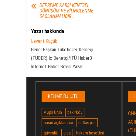
DEPREME KARŞI KENTSEL
DÖNÜŞÜM VE BİLİNÇLENME
SAĞLANMALIDIR…
Yazar hakkında
Levent Küçük
Genel Başkan Tüketiciler Derneği
(TÜDER) İç Denetçi/İTÜ Haber3
İnternet Haber Sitesi Yazar
KELIME BULUTU
Ayıplı Ürün
bakırköy
CNN
AÇIK
basın açıklaması
enflasyon
(TÜ
güvenlik
gıda
hakem heyetleri