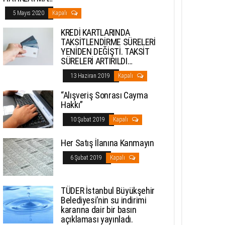
5 Mayıs 2020
Kapalı
KREDİ KARTLARINDA
TAKSİTLENDİRME SÜRELERİ
YENİDEN DEĞİŞTİ. TAKSİT
SÜRELERİ ARTIRILDI…
13 Haziran 2019
Kapalı
“Alışveriş Sonrası Cayma
Hakkı”
10 Şubat 2019
Kapalı
Her Satış İlanına Kanmayın
6 Şubat 2019
Kapalı
TÜDER İstanbul Büyükşehir
Belediyesi’nin su indirimi
kararına dair bir basın
açıklaması yayınladı.