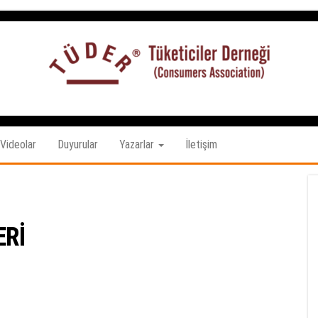
Tüketiciler
tuketicilerdernegi.org.tr
Derneği
Videolar
Duyurular
Yazarlar
İletişim
ERİ