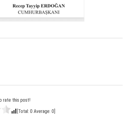
o rate this post!
[Total:
0
Average:
0
]