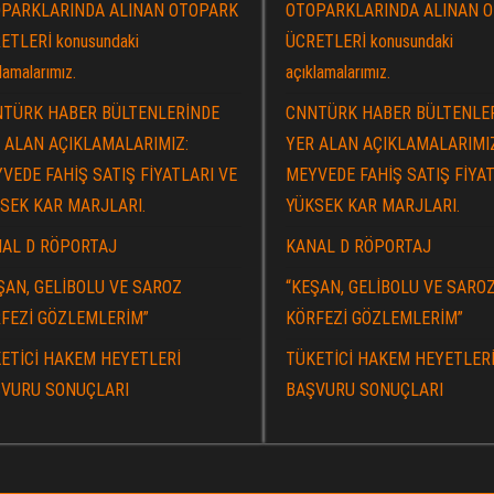
PARKLARINDA ALINAN OTOPARK
OTOPARKLARINDA ALINAN 
ETLERİ konusundaki
ÜCRETLERİ konusundaki
lamalarımız.
açıklamalarımız.
TÜRK HABER BÜLTENLERİNDE
CNNTÜRK HABER BÜLTENLE
 ALAN AÇIKLAMALARIMIZ:
YER ALAN AÇIKLAMALARIMI
VEDE FAHİŞ SATIŞ FİYATLARI VE
MEYVEDE FAHİŞ SATIŞ FİYAT
SEK KAR MARJLARI.
YÜKSEK KAR MARJLARI.
AL D RÖPORTAJ
KANAL D RÖPORTAJ
ŞAN, GELİBOLU VE SAROZ
“KEŞAN, GELİBOLU VE SARO
FEZİ GÖZLEMLERİM”
KÖRFEZİ GÖZLEMLERİM”
ETİCİ HAKEM HEYETLERİ
TÜKETİCİ HAKEM HEYETLER
VURU SONUÇLARI
BAŞVURU SONUÇLARI