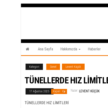
İçeriğe
atla
Ana Sayfa
Hakkımızda
Haberler
Kategori
Genel
Levent Küçük
TÜNELLERDE HIZ LİMİTL
Yazar:
LEVENT KÜÇÜK
17 Ağustos 2025
Kapalı
TÜNELLERDE HIZ LİMİTLERİ