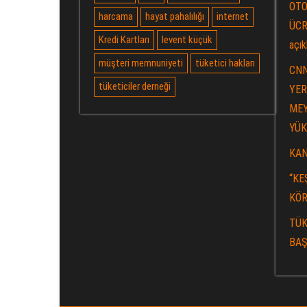
OTO
harcama
hayat pahalılığı
internet
ÜCR
Kredi Kartları
levent küçük
açık
müşteri memnuniyeti
tüketici hakları
CNN
tüketiciler derneği
YER
MEY
YÜK
KAN
“KE
KÖR
TÜK
BAŞ