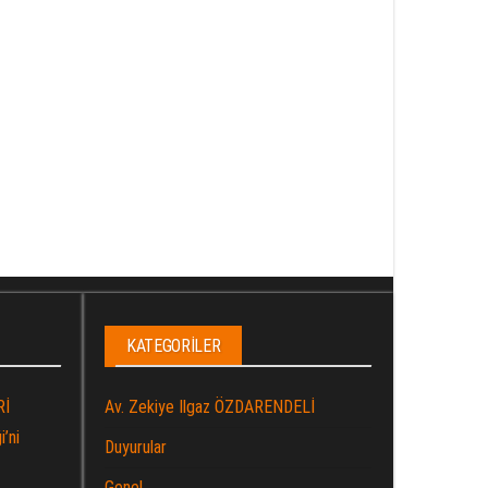
KATEGORILER
Rİ
Av. Zekiye Ilgaz ÖZDARENDELİ
’ni
Duyurular
Genel