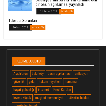
bir basın açıklaması yayınladı.
16 Kasım 2018
Kapalı
Tüketici Sorunları
26 Mart 2018
Kapalı
KELIME BULUTU
Ayıplı Ürün
bakırköy
basın açıklaması
enflasyon
güvenlik
gıda
hakem heyetleri
harcama
hayat pahalılığı
internet
Kredi Kartları
levent küçük
müşteri memnuniyeti
tüketici hakları
tüketiciler derneği