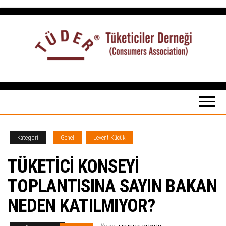
İçeriğe
atla
Tüketiciler
tuketicilerdernegi.org.tr
Derneği
Kategori
Genel
Levent Küçük
TÜKETİCİ KONSEYİ
TOPLANTISINA SAYIN BAKAN
NEDEN KATILMIYOR?