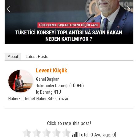
About
Latest Posts
Levent Küçük
Genel Başkan
Tüketiciler Derneği (TÜDER)
İç Denetçi/İTÜ
Haber3 İnternet Haber Sitesi Yazar
Click to rate this post!
[Total:
0
Average:
0
]