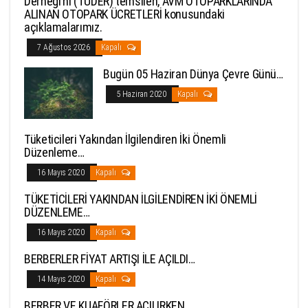
Derneği’ni (TÜDER) temsilen, AVM OTOPARKLARINDA
ALINAN OTOPARK ÜCRETLERİ konusundaki
açıklamalarımız.
7 Ağustos 2026
Kapalı
Bugün 05 Haziran Dünya Çevre Günü…
5 Haziran 2020
Kapalı
Tüketicileri Yakından İlgilendiren İki Önemli
Düzenleme…
16 Mayıs 2020
Kapalı
TÜKETİCİLERİ YAKINDAN İLGİLENDİREN İKİ ÖNEMLİ
DÜZENLEME…
16 Mayıs 2020
Kapalı
BERBERLER FİYAT ARTIŞI İLE AÇILDI…
14 Mayıs 2020
Kapalı
BERBER VE KUAFÖRLER AÇILIRKEN…