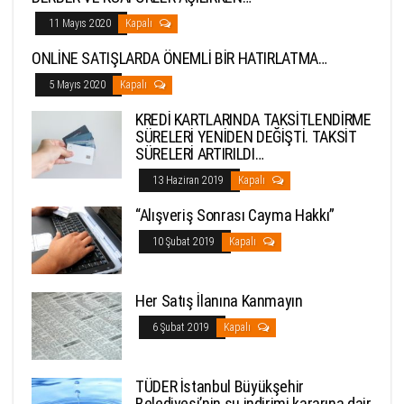
11 Mayıs 2020
Kapalı
ONLİNE SATIŞLARDA ÖNEMLİ BİR HATIRLATMA…
5 Mayıs 2020
Kapalı
KREDİ KARTLARINDA TAKSİTLENDİRME
SÜRELERİ YENİDEN DEĞİŞTİ. TAKSİT
SÜRELERİ ARTIRILDI…
13 Haziran 2019
Kapalı
“Alışveriş Sonrası Cayma Hakkı”
10 Şubat 2019
Kapalı
Her Satış İlanına Kanmayın
6 Şubat 2019
Kapalı
TÜDER İstanbul Büyükşehir
Belediyesi’nin su indirimi kararına dair