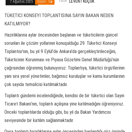
Yazar:
LEVENT KÜÇÜK
7 Ağustos 2025
Kapalı
TÜKETİCİ KONSEYİ TOPLANTISINA SAYIN BAKAN NEDEN
KATILMIYOR?
Hazırlıklarına aylar öncesinden başlanan ve tüketicilerin güncel
sorunları ile çözüm yollarının konuşulduğu 29. Tüketici Konseyi
Toplantısı’nın, bu yıl 9 Eylül’de Ankara’da gerçekleştirileceğini,
Tüketicinin Korunması ve Piyasa Gözetimi Genel Müdürlüğü’nün
çağrısından öğrenmiş bulunuyoruz. Toplantıya, tüketici örgütlerinin
yanı sıra yerel yönetimler, bağımsız kuruluşlar ve kamu kurumlarının
çok sayıda temsilcisi katılmaktadır.
Toplantı gündemi incelendiğinde, kendisi de bir tüketici olan Sayın
Ticaret Bakanı’nın, toplantı açılışına yine katılmadığını öğreniyoruz.
Önceki toplantılarda olduğu gibi, bu yıl da Bakan Yardımcısı
seviyesinde bir katılım sağlanmaktadır.
Oysa toplantı hazırlıklarına aylar öncesinden başlandığı göz önünde