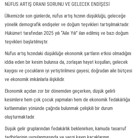
NÜFUS ARTIŞ ORANI SORUNU VE GELECEK ENDİŞESİ
Ülkemizde son günlerde, nüfus artış hızının düşüklüğü, geleceğe
yönelik demografik endişeler ve doğum teşvikleri tartışılmaktadır.
Hükümet tarafından 2025 yılı “Aile Yılı” ilan edilmiş ve bazı doğum
teşvikleri başlatılmıştır.
Nüfus artış hızındaki düşüklüğe ekonomik şartların etkisi olmadığını
iddia eden bir kesim bulunsa da, zorlaşan hayat koşulları, gelecek
kaygısı ve çocukların iyi yetiştirilmesi gayesi; doğrudan aile bütçesi
ve ekonomik imkânlarla ilişkilidir.
Ekonomik açıdan zor bir dönemden geçerken, düşük gelirli
kesimlere hem çok çocuk yapmaları hem de ekonomik fedakârlığa
katlanmaları yönünde çağrıda bulunmak çelişkili bir durum
oluşturmaktadır.
Düşük gelir gruplarından fedakârlık beklenirken, kamuda tasarruf
tedbirlerinin uygulanmasında ve vergi kayıp kaçaklarının