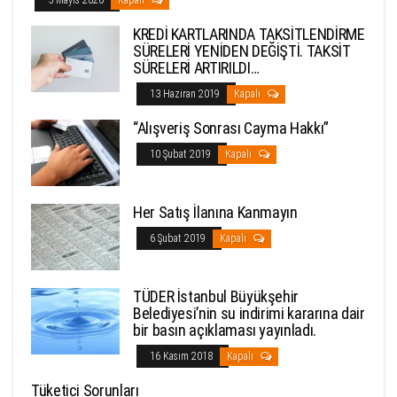
5 Mayıs 2020
Kapalı
KREDİ KARTLARINDA TAKSİTLENDİRME
SÜRELERİ YENİDEN DEĞİŞTİ. TAKSİT
SÜRELERİ ARTIRILDI…
13 Haziran 2019
Kapalı
“Alışveriş Sonrası Cayma Hakkı”
10 Şubat 2019
Kapalı
Her Satış İlanına Kanmayın
6 Şubat 2019
Kapalı
TÜDER İstanbul Büyükşehir
Belediyesi’nin su indirimi kararına dair
bir basın açıklaması yayınladı.
16 Kasım 2018
Kapalı
Tüketici Sorunları