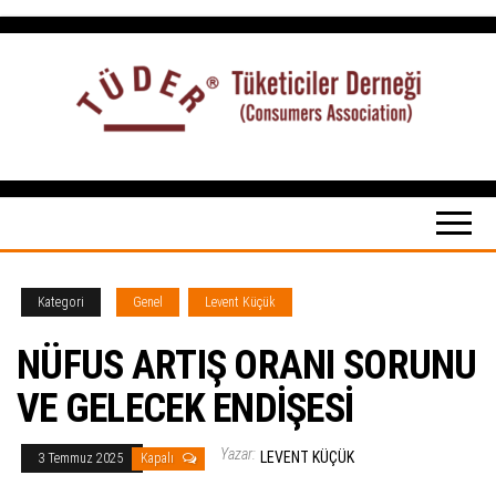
İçeriğe
atla
Tüketiciler
tuketicilerdernegi.org.tr
Derneği
Kategori
Genel
Levent Küçük
NÜFUS ARTIŞ ORANI SORUNU
VE GELECEK ENDİŞESİ
Yazar:
LEVENT KÜÇÜK
3 Temmuz 2025
Kapalı