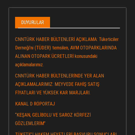
DUYURULAR
CNNTÜRK HABER BÜLTENLERİ AÇIKLAMA: Tüketiciler
Derneği’ni (TÜDER) temsilen, AVM OTOPARKLARINDA
ALINAN OTOPARK ÜCRETLERİ konusundaki
açıklamalarımız.
CNNTÜRK HABER BÜLTENLERİNDE YER ALAN
AÇIKLAMALARIMIZ: MEYVEDE FAHİŞ SATIŞ
FİYATLARI VE YÜKSEK KAR MARJLARI.
KANAL D RÖPORTAJ
“KEŞAN, GELİBOLU VE SAROZ KÖRFEZİ
GÖZLEMLERİM”
TÜKETİCİ HAKEM HEYETLERİ BAŞVURU SONUÇLARI