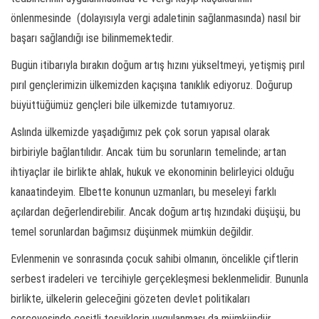
önlenmesinde (dolayısıyla vergi adaletinin sağlanmasında) nasıl bir
başarı sağlandığı ise bilinmemektedir.
Bugün itibarıyla bırakın doğum artış hızını yükseltmeyi, yetişmiş pırıl
pırıl gençlerimizin ülkemizden kaçışına tanıklık ediyoruz. Doğurup
büyüttüğümüz gençleri bile ülkemizde tutamıyoruz.
Aslında ülkemizde yaşadığımız pek çok sorun yapısal olarak
birbiriyle bağlantılıdır. Ancak tüm bu sorunların temelinde; artan
ihtiyaçlar ile birlikte ahlak, hukuk ve ekonominin belirleyici olduğu
kanaatindeyim. Elbette konunun uzmanları, bu meseleyi farklı
açılardan değerlendirebilir. Ancak doğum artış hızındaki düşüşü, bu
temel sorunlardan bağımsız düşünmek mümkün değildir.
Evlenmenin ve sonrasında çocuk sahibi olmanın, öncelikle çiftlerin
serbest iradeleri ve tercihiyle gerçekleşmesi beklenmelidir. Bununla
birlikte, ülkelerin geleceğini gözeten devlet politikaları
çerçevesinde çeşitli teşviklerin uygulanması da mümkündür.