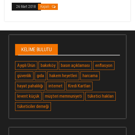
26 Mart 2018
Kapalı
KELIME BULUTU
Ayıplı Ürün
bakırköy
basın açıklaması
enflasyon
güvenlik
gıda
hakem heyetleri
harcama
hayat pahalılığı
internet
Kredi Kartları
levent küçük
müşteri memnuniyeti
tüketici hakları
tüketiciler derneği