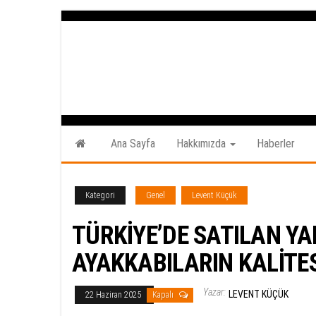
İçeriğe
atla
Ana Sayfa
Hakkımızda
Haberler
Kategori
Genel
Levent Küçük
TÜRKİYE’DE SATILAN Y
AYAKKABILARIN KALİTES
Yazar:
LEVENT KÜÇÜK
22 Haziran 2025
Kapalı