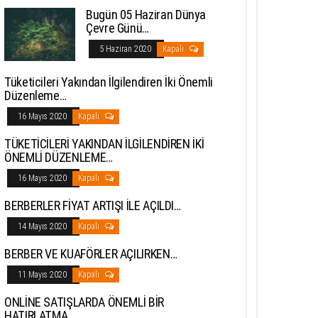
Bugün 05 Haziran Dünya
Çevre Günü…
5 Haziran 2020
Kapalı
Tüketicileri Yakından İlgilendiren İki Önemli
Düzenleme…
16 Mayıs 2020
Kapalı
TÜKETİCİLERİ YAKINDAN İLGİLENDİREN İKİ
ÖNEMLİ DÜZENLEME…
16 Mayıs 2020
Kapalı
BERBERLER FİYAT ARTIŞI İLE AÇILDI…
14 Mayıs 2020
Kapalı
BERBER VE KUAFÖRLER AÇILIRKEN…
11 Mayıs 2020
Kapalı
ONLİNE SATIŞLARDA ÖNEMLİ BİR
HATIRLATMA…