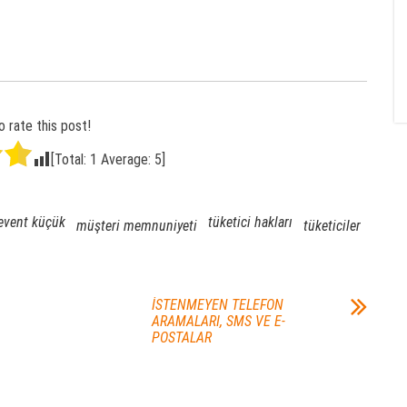
o rate this post!
[Total:
1
Average:
5
]
event küçük
tüketici hakları
müşteri memnuniyeti
tüketiciler
İSTENMEYEN TELEFON
ARAMALARI, SMS VE E-
POSTALAR