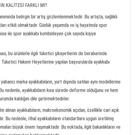
N KALİTESİ FARKLI MI?
anımında belirgin bir artış gözlemlenmektedir. Bu artışta, sağlıklı
kları etkili olmaktadır. Günlük yaşamda ve iş hayatında spor
bise ile spor ayakkabı kombinleyen çok sayıda kişiye
sı, bu ürünlerle ilgili tüketici şikayetlerini de beraberinde
nde Tüketici Hakem Heyetlerine yapılan başvurularda ayakkabı
yabancı marka ayakkabıların, yurt dışında satılan aynı modellerine
 Bu nedenle, ayakkabıların kısa sürede deforme olduğunu ve hem
urumda kaldığını dile getirmektedirler.
atın alınan ayakkabıların; makroekonomik açıdan, özellikle cari açık
r. Bu nedenle, ithal ayakkabıların standartlara uygun üretilmiş
aları büyük önem taşımaktadır. Bu noktada, ilgili bakanlıkların ve