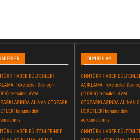
HABERLER
DUYURULAR
TÜRK HABER BÜLTENLERİ
CNNTÜRK HABER BÜLTENLE
LAMA: Tüketiciler Derneği’ni
AÇIKLAMA: Tüketiciler Derneği
DER) temsilen, AVM
(TÜDER) temsilen, AVM
PARKLARINDA ALINAN OTOPARK
OTOPARKLARINDA ALINAN 
ETLERİ konusundaki
ÜCRETLERİ konusundaki
lamalarımız.
açıklamalarımız.
TÜRK HABER BÜLTENLERİNDE
CNNTÜRK HABER BÜLTENLE