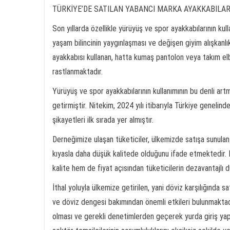
TÜRKİYE’DE SATILAN YABANCI MARKA AYAKKABILARI
Son yıllarda özellikle yürüyüş ve spor ayakkabılarının kull
yaşam bilincinin yaygınlaşması ve değişen giyim alışkanlı
ayakkabısı kullanan, hatta kumaş pantolon veya takım el
rastlanmaktadır.
Yürüyüş ve spor ayakkabılarının kullanımının bu denli artma
getirmiştir. Nitekim, 2024 yılı itibarıyla Türkiye geneli
şikayetleri ilk sırada yer almıştır.
Derneğimize ulaşan tüketiciler, ülkemizde satışa sunulan 
kıyasla daha düşük kalitede olduğunu ifade etmektedir.
kalite hem de fiyat açısından tüketicilerin dezavantajlı d
İthal yoluyla ülkemize getirilen, yani döviz karşılığında s
ve döviz dengesi bakımından önemli etkileri bulunmaktadı
olması ve gerekli denetimlerden geçerek yurda giriş yapm