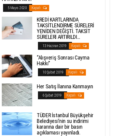
5 Mayıs 2020
Kapalı
KREDİ KARTLARINDA
TAKSİTLENDİRME SÜRELERİ
YENİDEN DEĞİŞTİ. TAKSİT
SÜRELERİ ARTIRILDI…
13 Haziran 2019
Kapalı
“Alışveriş Sonrası Cayma
Hakkı”
10 Şubat 2019
Kapalı
Her Satış İlanına Kanmayın
6 Şubat 2019
Kapalı
TÜDER İstanbul Büyükşehir
Belediyesi’nin su indirimi
kararına dair bir basın
açıklaması yayınladı.