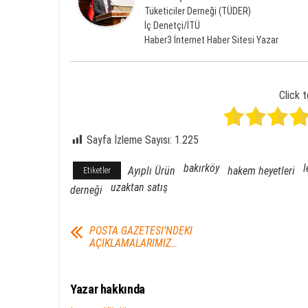
Tüketiciler Derneği (TÜDER)
İç Denetçi/İTÜ
Haber3 İnternet Haber Sitesi Yazar
Click t
Sayfa İzleme Sayısı:
1.225
bakırköy
l
Ayıplı Ürün
hakem heyetleri
Etiketler
uzaktan satış
derneği
POSTA GAZETESI’NDEKI
AÇIKLAMALARIMIZ…
Yazar hakkında