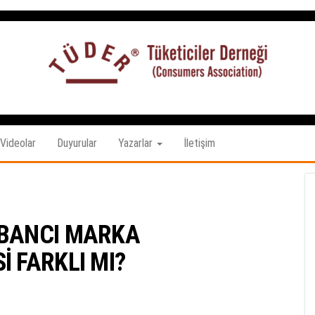
Tüketiciler
tuketicilerdernegi.org.tr
Derneği
Videolar
Duyurular
Yazarlar
İletişim
ABANCI MARKA
İ FARKLI MI?