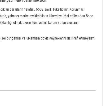
yerine getirmeleri beklenmektedir.
ıkları zararların telafisi, 6502 sayılı Tüketicinin Korunması
tuda, yabancı marka ayakkabıların ülkemize ithal edilmeden önce
 Bakanlığı olmak üzere tüm yetkili kurum ve kuruluşların
şisel bütçemizi ve ülkemizin döviz kaynaklarını da israf etmeyelim.