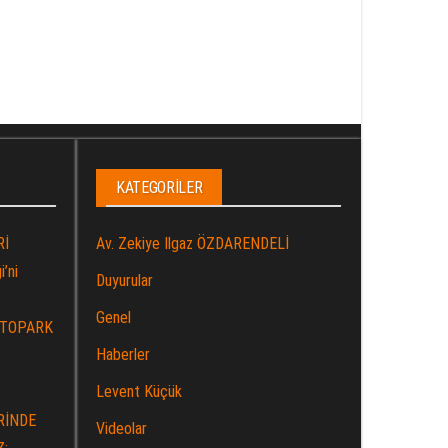
KATEGORILER
Rİ
Av. Zekiye Ilgaz ÖZDARENDELİ
’ni
Duyurular
Genel
OTOPARK
Haberler
Levent Küçük
RİNDE
Videolar