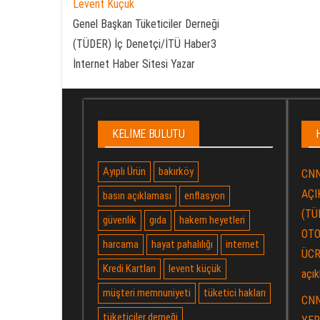
Levent Küçük
Genel Başkan Tüketiciler Derneği
(TÜDER) İç Denetçi/İTÜ Haber3
İnternet Haber Sitesi Yazar
KELIME BULUTU
Ayıplı Ürün
bakırköy
CNN
AÇIK
basın açıklaması
enflasyon
(TÜ
güvenlik
gıda
hakem heyetleri
OTO
harcama
hayat pahalılığı
internet
ÜCR
Kredi Kartları
levent küçük
açık
müşteri memnuniyeti
tüketici hakları
CNN
tüketiciler derneği