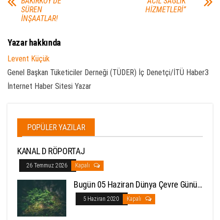
BAKIRKÖY’DE
“ACİL SAĞLIK
SÜREN
HİZMETLERİ”
İNŞAATLAR!
Yazar hakkında
Levent Küçük
Genel Başkan Tüketiciler Derneği (TÜDER) İç Denetçi/İTÜ Haber3
İnternet Haber Sitesi Yazar
POPÜLER YAZILAR
KANAL D RÖPORTAJ
26 Temmuz 2026
Kapalı
Bugün 05 Haziran Dünya Çevre Günü…
5 Haziran 2020
Kapalı