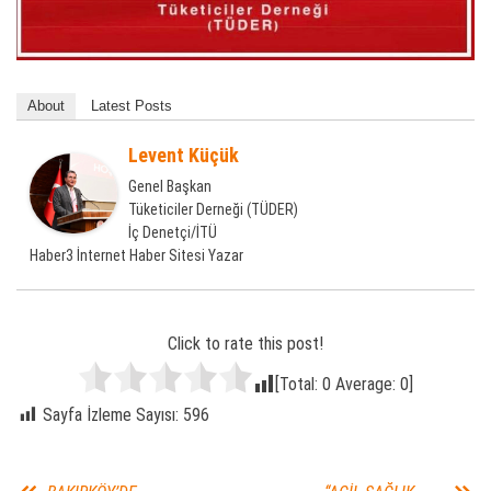
About
Latest Posts
Levent Küçük
Genel Başkan
Tüketiciler Derneği (TÜDER)
İç Denetçi/İTÜ
Haber3 İnternet Haber Sitesi Yazar
Click to rate this post!
[Total:
0
Average:
0
]
Sayfa İzleme Sayısı:
596