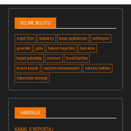
KELIME BULUTU
Ayıplı Ürün
bakırköy
basın açıklaması
enflasyon
güvenlik
gıda
hakem heyetleri
harcama
hayat pahalılığı
internet
Kredi Kartları
levent küçük
müşteri memnuniyeti
tüketici hakları
tüketiciler derneği
HABERLER
KANAL D RÖPORTAJ