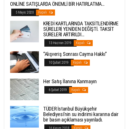
ONLİNE SATIŞLARDA ÖNEMLİ BİR HATIRLATMA…
5 Mayıs 2020
Kapalı
KREDİ KARTLARINDA TAKSİTLENDİRME
SÜRELERİ YENİDEN DEĞİŞTİ. TAKSİT
SÜRELERİ ARTIRILDI…
13 Haziran 2019
Kapalı
“Alışveriş Sonrası Cayma Hakkı”
10 Şubat 2019
Kapalı
Her Satış İlanına Kanmayın
6 Şubat 2019
Kapalı
TÜDER İstanbul Büyükşehir
Belediyesi’nin su indirimi kararına dair
bir basın açıklaması yayınladı.
16 Kasım 2018
Kapalı