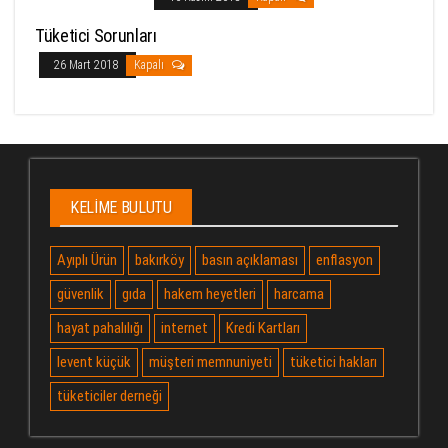
Tüketici Sorunları
26 Mart 2018
Kapalı
KELIME BULUTU
Ayıplı Ürün
bakırköy
basın açıklaması
enflasyon
güvenlik
gıda
hakem heyetleri
harcama
hayat pahalılığı
internet
Kredi Kartları
levent küçük
müşteri memnuniyeti
tüketici hakları
tüketiciler derneği