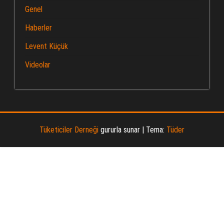
Genel
Haberler
Levent Küçük
Videolar
Tüketiciler Derneği
gururla sunar
|
Tema:
Tüder