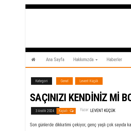
İçeriğe
atla
Ana Sayfa
Hakkımızda
Haberler
Kategori
Genel
Levent Küçük
SAÇINIZI KENDİNİZ Mİ
Yazar:
LEVENT KÜÇÜK
3 Aralık 2024
Kapalı
Son günlerde dikkatimi çekiyor, genç yaşlı çok sayıda kad