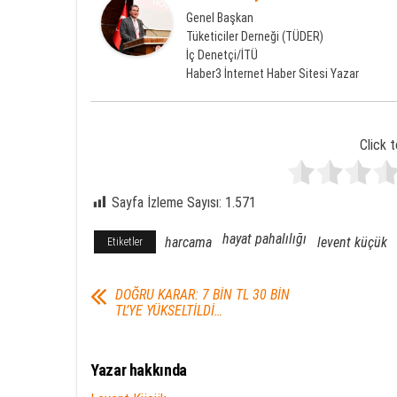
Genel Başkan
Tüketiciler Derneği (TÜDER)
İç Denetçi/İTÜ
Haber3 İnternet Haber Sitesi Yazar
Click t
Sayfa İzleme Sayısı:
1.571
hayat pahalılığı
harcama
levent küçük
Etiketler
DOĞRU KARAR: 7 BİN TL 30 BİN
TL’YE YÜKSELTİLDİ…
Yazar hakkında