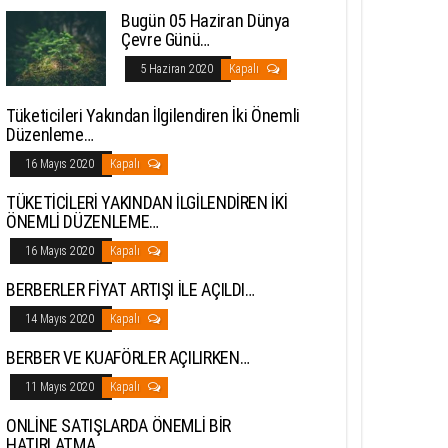
Bugün 05 Haziran Dünya
Çevre Günü…
5 Haziran 2020
Kapalı
Tüketicileri Yakından İlgilendiren İki Önemli
Düzenleme…
16 Mayıs 2020
Kapalı
TÜKETİCİLERİ YAKINDAN İLGİLENDİREN İKİ
ÖNEMLİ DÜZENLEME…
16 Mayıs 2020
Kapalı
BERBERLER FİYAT ARTIŞI İLE AÇILDI…
14 Mayıs 2020
Kapalı
BERBER VE KUAFÖRLER AÇILIRKEN…
11 Mayıs 2020
Kapalı
ONLİNE SATIŞLARDA ÖNEMLİ BİR
HATIRLATMA…