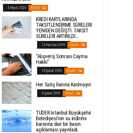
5 Mayıs 2020
Kapalı
KREDİ KARTLARINDA
TAKSİTLENDİRME SÜRELERİ
YENİDEN DEĞİŞTİ. TAKSİT
SÜRELERİ ARTIRILDI…
13 Haziran 2019
Kapalı
“Alışveriş Sonrası Cayma
Hakkı”
10 Şubat 2019
Kapalı
Her Satış İlanına Kanmayın
6 Şubat 2019
Kapalı
TÜDER İstanbul Büyükşehir
Belediyesi’nin su indirimi
kararına dair bir basın
açıklaması yayınladı.