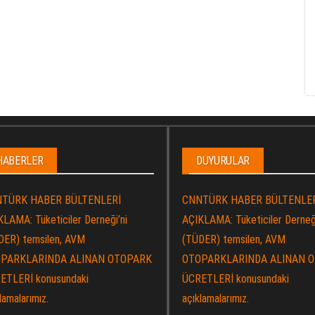
HABERLER
DUYURULAR
TÜRK HABER BÜLTENLERİ
CNNTÜRK HABER BÜLTENLE
LAMA: Tüketiciler Derneği’ni
AÇIKLAMA: Tüketiciler Derneği
DER) temsilen, AVM
(TÜDER) temsilen, AVM
PARKLARINDA ALINAN OTOPARK
OTOPARKLARINDA ALINAN 
ETLERİ konusundaki
ÜCRETLERİ konusundaki
lamalarımız.
açıklamalarımız.