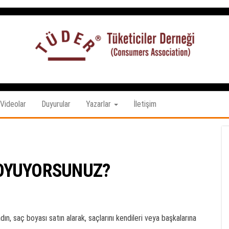
Tüketiciler
tuketicilerdernegi.org.tr
Derneği
Videolar
Duyurular
Yazarlar
İletişim
 BOYUYORSUNUZ?
ın, saç boyası satın alarak, saçlarını kendileri veya başkalarına