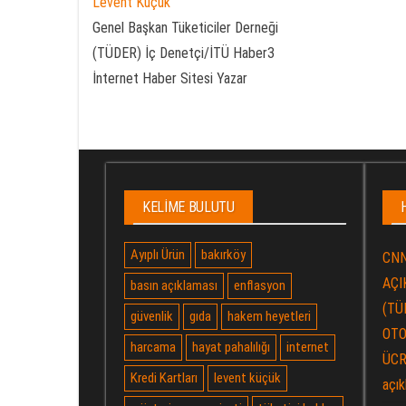
Levent Küçük
Genel Başkan Tüketiciler Derneği
(TÜDER) İç Denetçi/İTÜ Haber3
İnternet Haber Sitesi Yazar
KELIME BULUTU
Ayıplı Ürün
bakırköy
CNN
AÇIK
basın açıklaması
enflasyon
(TÜ
güvenlik
gıda
hakem heyetleri
OTO
harcama
hayat pahalılığı
internet
ÜCR
Kredi Kartları
levent küçük
açık