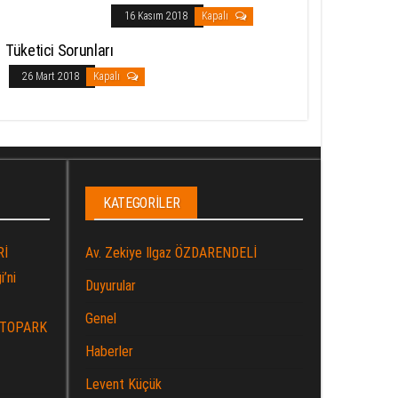
16 Kasım 2018
Kapalı
Tüketici Sorunları
26 Mart 2018
Kapalı
KATEGORILER
Rİ
Av. Zekiye Ilgaz ÖZDARENDELİ
’ni
Duyurular
Genel
OTOPARK
Haberler
Levent Küçük