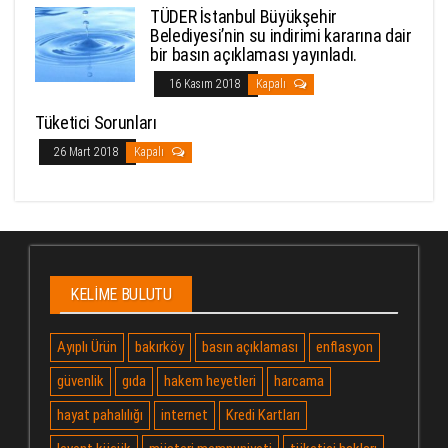
TÜDER İstanbul Büyükşehir
Belediyesi’nin su indirimi kararına dair
bir basın açıklaması yayınladı.
16 Kasım 2018
Kapalı
Tüketici Sorunları
26 Mart 2018
Kapalı
KELIME BULUTU
Ayıplı Ürün
bakırköy
basın açıklaması
enflasyon
güvenlik
gıda
hakem heyetleri
harcama
hayat pahalılığı
internet
Kredi Kartları