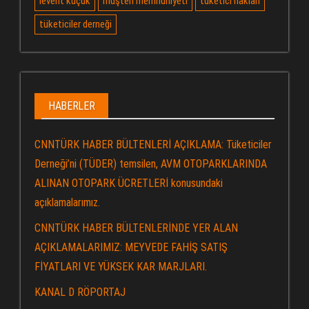
levent küçük
müşteri memnuniyeti
tüketici hakları
tüketiciler derneği
HABERLER
CNNTÜRK HABER BÜLTENLERİ AÇIKLAMA: Tüketiciler
Derneği’ni (TÜDER) temsilen, AVM OTOPARKLARINDA
ALINAN OTOPARK ÜCRETLERİ konusundaki
açıklamalarımız.
CNNTÜRK HABER BÜLTENLERİNDE YER ALAN
AÇIKLAMALARIMIZ: MEYVEDE FAHİŞ SATIŞ
FİYATLARI VE YÜKSEK KAR MARJLARI.
KANAL D RÖPORTAJ