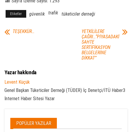
Sayfa İzleme Sayısı:
1.293
trafik
güvenlik
tüketiciler derneği
Etiketler
TEŞEKKÜR…
YETKİLİLERE
ÇAĞRI…“PİYASADAKİ
SAHTE
SERTİFİKASYON
BELGELERİNE
DİKKAT”
Yazar hakkında
Levent Küçük
Genel Başkan Tüketiciler Derneği (TÜDER) İç Denetçi/İTÜ Haber3
İnternet Haber Sitesi Yazar
POPÜLER YAZILAR