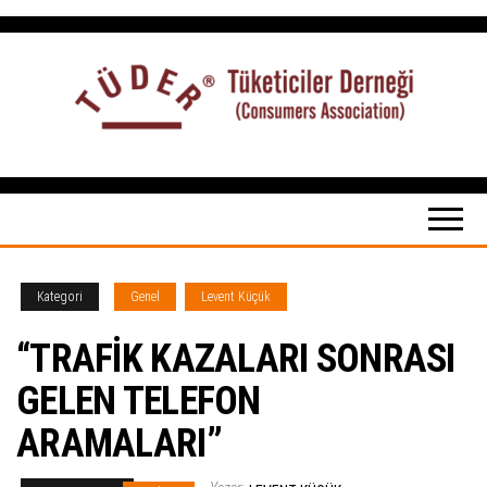
İçeriğe
atla
Tüketiciler
tuketicilerdernegi.org.tr
Derneği
Kategori
Genel
Levent Küçük
“TRAFİK KAZALARI SONRASI
GELEN TELEFON
ARAMALARI”