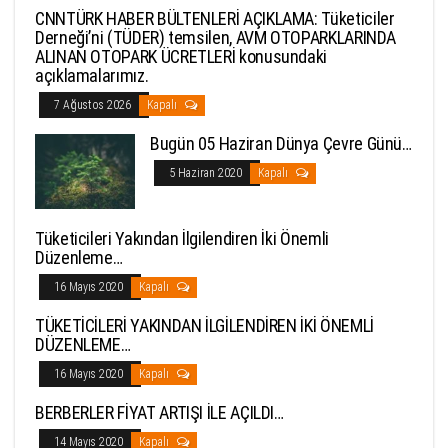
CNNTÜRK HABER BÜLTENLERİ AÇIKLAMA: Tüketiciler
Derneği’ni (TÜDER) temsilen, AVM OTOPARKLARINDA
ALINAN OTOPARK ÜCRETLERİ konusundaki
açıklamalarımız.
7 Ağustos 2026
Kapalı
Bugün 05 Haziran Dünya Çevre Günü…
5 Haziran 2020
Kapalı
Tüketicileri Yakından İlgilendiren İki Önemli
Düzenleme…
16 Mayıs 2020
Kapalı
TÜKETİCİLERİ YAKINDAN İLGİLENDİREN İKİ ÖNEMLİ
DÜZENLEME…
16 Mayıs 2020
Kapalı
BERBERLER FİYAT ARTIŞI İLE AÇILDI…
14 Mayıs 2020
Kapalı