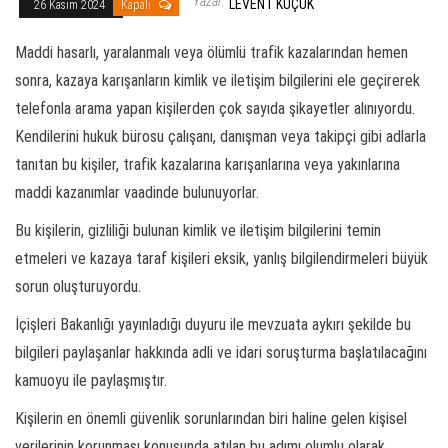
Yazar:
LEVENT KÜÇÜK
26 Kasım 2024
Kapalı
Maddi hasarlı, yaralanmalı veya ölümlü trafik kazalarından hemen
sonra, kazaya karışanların kimlik ve iletişim bilgilerini ele geçirerek
telefonla arama yapan kişilerden çok sayıda şikayetler alınıyordu.
Kendilerini hukuk bürosu çalışanı, danışman veya takipçi gibi adlarla
tanıtan bu kişiler, trafik kazalarına karışanlarına veya yakınlarına
maddi kazanımlar vaadinde bulunuyorlar.
Bu kişilerin, gizliliği bulunan kimlik ve iletişim bilgilerini temin
etmeleri ve kazaya taraf kişileri eksik, yanlış bilgilendirmeleri büyük
sorun oluşturuyordu.
İçişleri Bakanlığı yayınladığı duyuru ile mevzuata aykırı şekilde bu
bilgileri paylaşanlar hakkında adli ve idari soruşturma başlatılacağını
kamuoyu ile paylaşmıştır.
Kişilerin en önemli güvenlik sorunlarından biri haline gelen kişisel
verilerinin korunması konusunda atılan bu adımı olumlu olarak