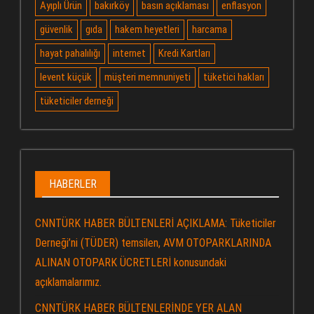
Ayıplı Ürün
bakırköy
basın açıklaması
enflasyon
güvenlik
gıda
hakem heyetleri
harcama
hayat pahalılığı
internet
Kredi Kartları
levent küçük
müşteri memnuniyeti
tüketici hakları
tüketiciler derneği
HABERLER
CNNTÜRK HABER BÜLTENLERİ AÇIKLAMA: Tüketiciler
Derneği’ni (TÜDER) temsilen, AVM OTOPARKLARINDA
ALINAN OTOPARK ÜCRETLERİ konusundaki
açıklamalarımız.
CNNTÜRK HABER BÜLTENLERİNDE YER ALAN