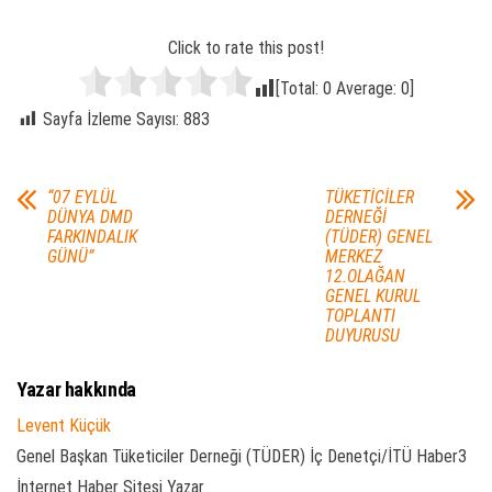
Click to rate this post!
[Total:
0
Average:
0
]
Sayfa İzleme Sayısı:
883
“07 EYLÜL
TÜKETİCİLER
DÜNYA DMD
DERNEĞİ
FARKINDALIK
(TÜDER) GENEL
GÜNÜ”
MERKEZ
12.OLAĞAN
GENEL KURUL
TOPLANTI
DUYURUSU
Yazar hakkında
Levent Küçük
Genel Başkan Tüketiciler Derneği (TÜDER) İç Denetçi/İTÜ Haber3
İnternet Haber Sitesi Yazar