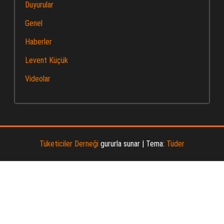
Duyurular
Genel
Haberler
Levent Küçük
Videolar
Tüketiciler Derneği
gururla sunar
|
Tema:
Tüder