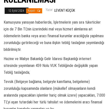
Yazar:
LEVENT KÜÇÜK
12 Eylül 2024
Kapalı
Kamuoyuna yansıyan haberlerde, İşletmelerin yanı sıra tüketiciler
için de 7 Bin TL’nin üzerindeki mal veya hizmet alımlarına ait
ödemelerin banka veya aracı finansal kurumlar aracılığıyla yapılması
zorunluluğu getirileceği ve buna ilişkin tebliğ taslağının yayımlandığı
bildirilmiştir.
Hazine ve Maliye Bakanlığı Gelir İdaresi Başkanlığı internet
sitesinde yayımlanan 459 Nolu VUK Tebliğinde değişiklik yapan
Tebliğ taslağında;
Tevsik (Belgeye bağlama, belgeyle kanıtlama, belgeleme)
zorunluluğu kapsamında olanların (mükellef olmayanların kendi
aralarında yapacakları işlemler hariç olmak üzere) yapacakları, 7.000
TL’yi aşan tutardaki her türlü tahsilat ve ödemelerini aracı finansal
kurumlar kanalıyla yapmaları ve bu