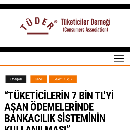
İçeriğe
atla
Tüketiciler
tuketicilerdernegi.org.tr
Derneği
Kategori
Genel
Levent Küçük
“TÜKETİCİLERİN 7 BİN TL’Yİ
AŞAN ÖDEMELERİNDE
BANKACILIK SİSTEMİNİN
KULLANILMASI”