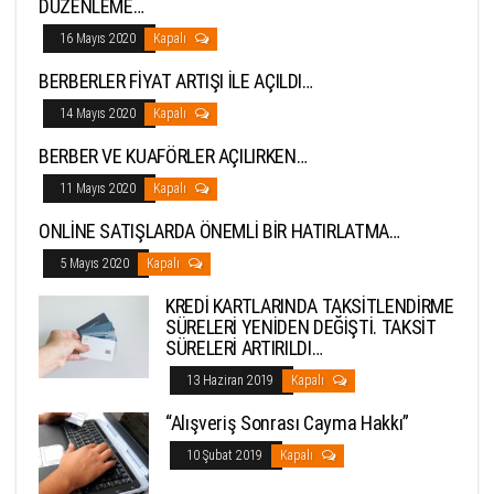
DÜZENLEME…
16 Mayıs 2020
Kapalı
BERBERLER FİYAT ARTIŞI İLE AÇILDI…
14 Mayıs 2020
Kapalı
BERBER VE KUAFÖRLER AÇILIRKEN…
11 Mayıs 2020
Kapalı
ONLİNE SATIŞLARDA ÖNEMLİ BİR HATIRLATMA…
5 Mayıs 2020
Kapalı
KREDİ KARTLARINDA TAKSİTLENDİRME
SÜRELERİ YENİDEN DEĞİŞTİ. TAKSİT
SÜRELERİ ARTIRILDI…
13 Haziran 2019
Kapalı
“Alışveriş Sonrası Cayma Hakkı”
10 Şubat 2019
Kapalı