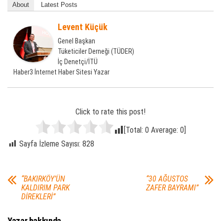
About
Latest Posts
Levent Küçük
Genel Başkan
Tüketiciler Derneği (TÜDER)
İç Denetçi/İTÜ
Haber3 İnternet Haber Sitesi Yazar
Click to rate this post!
[Total:
0
Average:
0
]
Sayfa İzleme Sayısı:
828
“BAKIRKÖY’ÜN
“30 AĞUSTOS
KALDIRIM PARK
ZAFER BAYRAMI”
DİREKLERİ”
Yazar hakkında