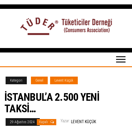
İçeriğe
atla
Tüketiciler
tuketicilerdernegi.org.tr
Derneği
Kategori
Genel
Levent Küçük
İSTANBUL’A 2.500 YENİ
TAKSİ…
Yazar:
LEVENT KÜÇÜK
29 Ağustos 2024
Kapalı