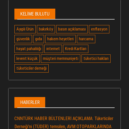
KELIME BULUTU
Ayıplı Ürün
bakırköy
basın açıklaması
enflasyon
güvenlik
gıda
hakem heyetleri
harcama
hayat pahalılığı
internet
Kredi Kartları
levent küçük
müşteri memnuniyeti
tüketici hakları
tüketiciler derneği
HABERLER
CNNTÜRK HABER BÜLTENLERİ AÇIKLAMA: Tüketiciler
Derneği’ni (TÜDER) temsilen, AVM OTOPARKLARINDA