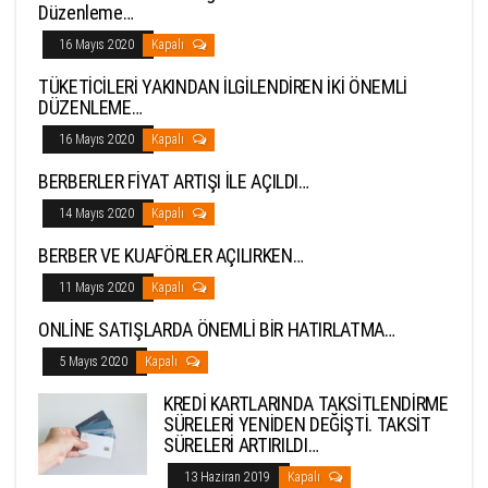
Düzenleme…
16 Mayıs 2020
Kapalı
TÜKETİCİLERİ YAKINDAN İLGİLENDİREN İKİ ÖNEMLİ
DÜZENLEME…
16 Mayıs 2020
Kapalı
BERBERLER FİYAT ARTIŞI İLE AÇILDI…
14 Mayıs 2020
Kapalı
BERBER VE KUAFÖRLER AÇILIRKEN…
11 Mayıs 2020
Kapalı
ONLİNE SATIŞLARDA ÖNEMLİ BİR HATIRLATMA…
5 Mayıs 2020
Kapalı
KREDİ KARTLARINDA TAKSİTLENDİRME
SÜRELERİ YENİDEN DEĞİŞTİ. TAKSİT
SÜRELERİ ARTIRILDI…
13 Haziran 2019
Kapalı