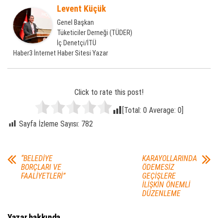
Levent Küçük
Genel Başkan
Tüketiciler Derneği (TÜDER)
İç Denetçi/İTÜ
Haber3 İnternet Haber Sitesi Yazar
Click to rate this post!
[Total:
0
Average:
0
]
Sayfa İzleme Sayısı:
782
“BELEDİYE
KARAYOLLARINDA
BORÇLARI VE
ÖDEMESİZ
FAALİYETLERİ”
GEÇİŞLERE
İLİŞKİN ÖNEMLİ
DÜZENLEME
Yazar hakkında