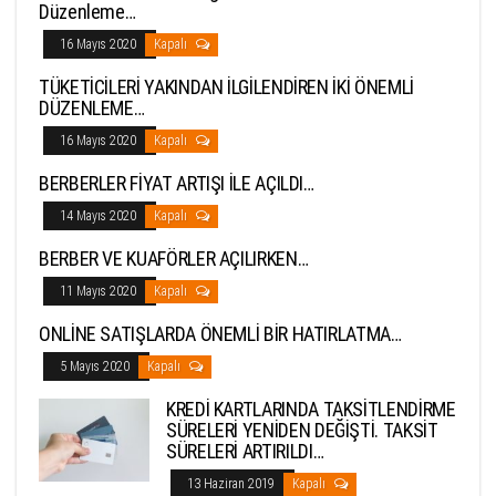
Düzenleme…
16 Mayıs 2020
Kapalı
TÜKETİCİLERİ YAKINDAN İLGİLENDİREN İKİ ÖNEMLİ
DÜZENLEME…
16 Mayıs 2020
Kapalı
BERBERLER FİYAT ARTIŞI İLE AÇILDI…
14 Mayıs 2020
Kapalı
BERBER VE KUAFÖRLER AÇILIRKEN…
11 Mayıs 2020
Kapalı
ONLİNE SATIŞLARDA ÖNEMLİ BİR HATIRLATMA…
5 Mayıs 2020
Kapalı
KREDİ KARTLARINDA TAKSİTLENDİRME
SÜRELERİ YENİDEN DEĞİŞTİ. TAKSİT
SÜRELERİ ARTIRILDI…
13 Haziran 2019
Kapalı