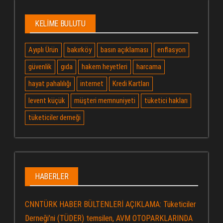
KELIME BULUTU
Ayıplı Ürün
bakırköy
basın açıklaması
enflasyon
güvenlik
gıda
hakem heyetleri
harcama
hayat pahalılığı
internet
Kredi Kartları
levent küçük
müşteri memnuniyeti
tüketici hakları
tüketiciler derneği
HABERLER
CNNTÜRK HABER BÜLTENLERİ AÇIKLAMA: Tüketiciler
Derneği’ni (TÜDER) temsilen, AVM OTOPARKLARINDA