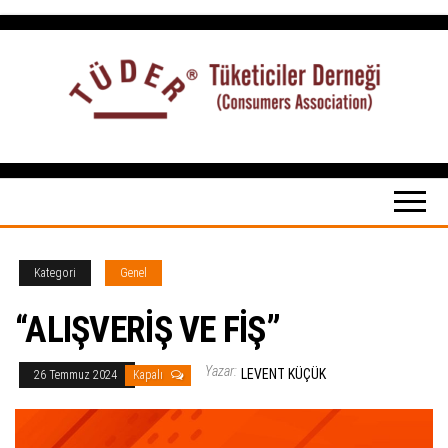
İçeriğe
atla
Tüketiciler
tuketicilerdernegi.org.tr
Derneği
Kategori
Genel
“ALIŞVERİŞ VE FİŞ”
Yazar:
LEVENT KÜÇÜK
26 Temmuz 2024
Kapalı