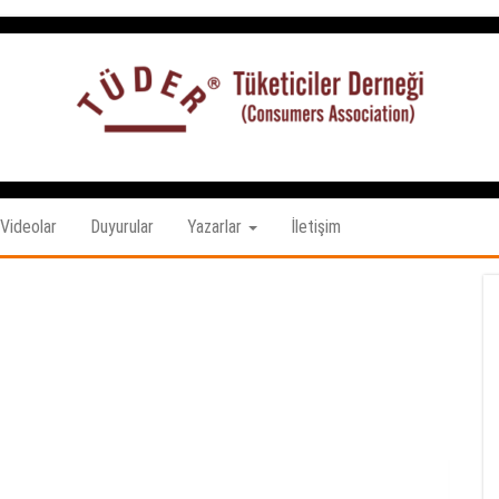
Tüketiciler
tuketicilerdernegi.org.tr
Derneği
Videolar
Duyurular
Yazarlar
İletişim