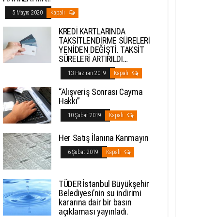
5 Mayıs 2020
Kapalı
KREDİ KARTLARINDA
TAKSİTLENDİRME SÜRELERİ
YENİDEN DEĞİŞTİ. TAKSİT
SÜRELERİ ARTIRILDI…
13 Haziran 2019
Kapalı
“Alışveriş Sonrası Cayma
Hakkı”
10 Şubat 2019
Kapalı
Her Satış İlanına Kanmayın
6 Şubat 2019
Kapalı
TÜDER İstanbul Büyükşehir
Belediyesi’nin su indirimi
kararına dair bir basın
açıklaması yayınladı.