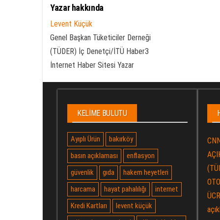
Yazar hakkında
Levent Küçük
Genel Başkan Tüketiciler Derneği
(TÜDER) İç Denetçi/İTÜ Haber3
İnternet Haber Sitesi Yazar
KELIME BULUTU
Ayıplı Ürün
bakırköy
CNN
AÇIK
basın açıklaması
enflasyon
(TÜ
güvenlik
gıda
hakem heyetleri
OTO
harcama
hayat pahalılığı
internet
ÜCR
Kredi Kartları
levent küçük
açık