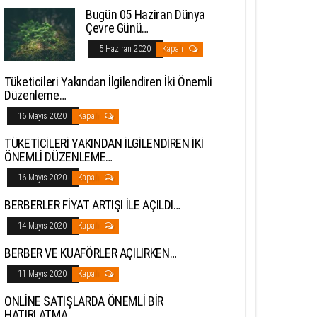
Bugün 05 Haziran Dünya
Çevre Günü…
5 Haziran 2020
Kapalı
Tüketicileri Yakından İlgilendiren İki Önemli
Düzenleme…
16 Mayıs 2020
Kapalı
TÜKETİCİLERİ YAKINDAN İLGİLENDİREN İKİ
ÖNEMLİ DÜZENLEME…
16 Mayıs 2020
Kapalı
BERBERLER FİYAT ARTIŞI İLE AÇILDI…
14 Mayıs 2020
Kapalı
BERBER VE KUAFÖRLER AÇILIRKEN…
11 Mayıs 2020
Kapalı
ONLİNE SATIŞLARDA ÖNEMLİ BİR
HATIRLATMA…