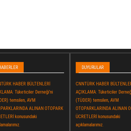
HABERLER
DUYURULAR
TÜRK HABER BÜLTENLERİ
CNNTÜRK HABER BÜLTENLE
LAMA: Tüketiciler Derneği’ni
AÇIKLAMA: Tüketiciler Derneği
DER) temsilen, AVM
(TÜDER) temsilen, AVM
PARKLARINDA ALINAN OTOPARK
OTOPARKLARINDA ALINAN 
ETLERİ konusundaki
ÜCRETLERİ konusundaki
lamalarımız.
açıklamalarımız.