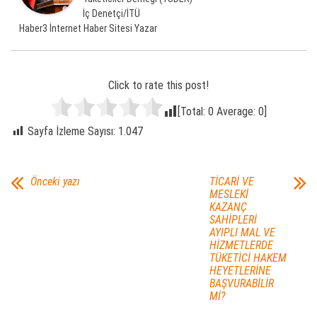
İç Denetçi/İTÜ
Haber3 İnternet Haber Sitesi Yazar
Click to rate this post!
[Total:
0
Average:
0
]
Sayfa İzleme Sayısı:
1.047
Önceki yazı
TİCARİ VE
MESLEKİ
KAZANÇ
SAHİPLERİ
AYIPLI MAL VE
HİZMETLERDE
TÜKETİCİ HAKEM
HEYETLERİNE
BAŞVURABİLİR
Mİ?