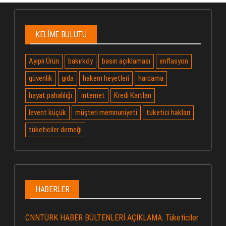
KELIME BULUTU
Ayıplı Ürün
bakırköy
basın açıklaması
enflasyon
güvenlik
gıda
hakem heyetleri
harcama
hayat pahalılığı
internet
Kredi Kartları
levent küçük
müşteri memnuniyeti
tüketici hakları
tüketiciler derneği
HABERLER
CNNTÜRK HABER BÜLTENLERİ AÇIKLAMA: Tüketiciler