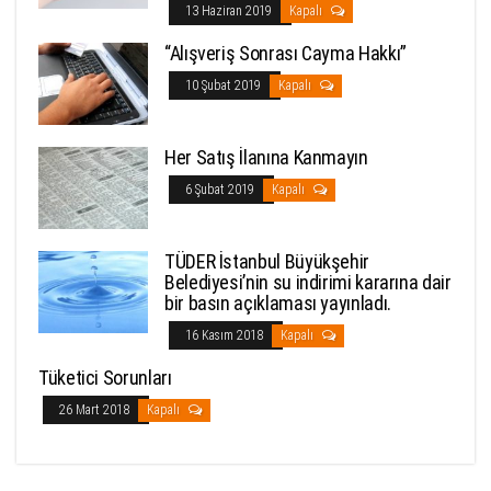
13 Haziran 2019
Kapalı
“Alışveriş Sonrası Cayma Hakkı”
10 Şubat 2019
Kapalı
Her Satış İlanına Kanmayın
6 Şubat 2019
Kapalı
TÜDER İstanbul Büyükşehir
Belediyesi’nin su indirimi kararına dair
bir basın açıklaması yayınladı.
16 Kasım 2018
Kapalı
Tüketici Sorunları
26 Mart 2018
Kapalı