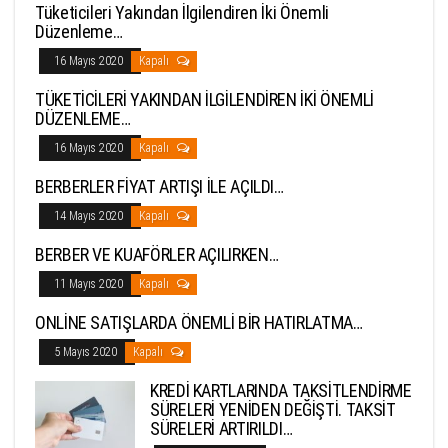
Tüketicileri Yakından İlgilendiren İki Önemli
Düzenleme…
16 Mayıs 2020
Kapalı
TÜKETİCİLERİ YAKINDAN İLGİLENDİREN İKİ ÖNEMLİ
DÜZENLEME…
16 Mayıs 2020
Kapalı
BERBERLER FİYAT ARTIŞI İLE AÇILDI…
14 Mayıs 2020
Kapalı
BERBER VE KUAFÖRLER AÇILIRKEN…
11 Mayıs 2020
Kapalı
ONLİNE SATIŞLARDA ÖNEMLİ BİR HATIRLATMA…
5 Mayıs 2020
Kapalı
KREDİ KARTLARINDA TAKSİTLENDİRME
SÜRELERİ YENİDEN DEĞİŞTİ. TAKSİT
SÜRELERİ ARTIRILDI…