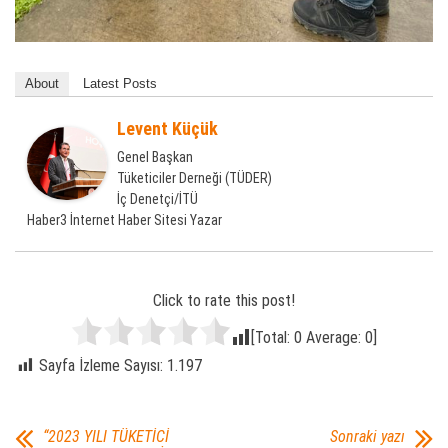
About
Latest Posts
Levent Küçük
Genel Başkan
Tüketiciler Derneği (TÜDER)
İç Denetçi/İTÜ
Haber3 İnternet Haber Sitesi Yazar
Click to rate this post!
[Total:
0
Average:
0
]
Sayfa İzleme Sayısı:
1.197
“2023 YILI TÜKETİCİ
Sonraki yazı