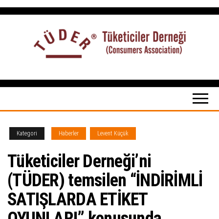
İçeriğe
atla
Tüketiciler
tuketicilerdernegi.org.tr
Derneği
Kategori
Haberler
Levent Küçük
Tüketiciler Derneği’ni
(TÜDER) temsilen “İNDİRİMLİ
SATIŞLARDA ETİKET
OYUNLARI” konusunda