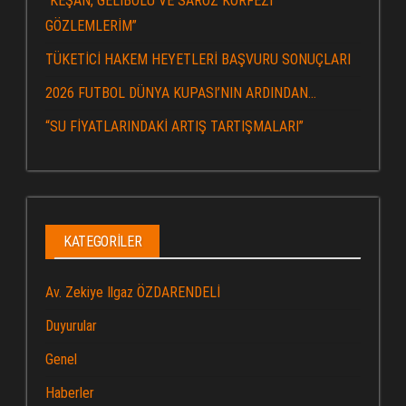
“KEŞAN, GELİBOLU VE SAROZ KÖRFEZİ
GÖZLEMLERİM”
TÜKETİCİ HAKEM HEYETLERİ BAŞVURU SONUÇLARI
2026 FUTBOL DÜNYA KUPASI’NIN ARDINDAN…
“SU FİYATLARINDAKİ ARTIŞ TARTIŞMALARI”
KATEGORILER
Av. Zekiye Ilgaz ÖZDARENDELİ
Duyurular
Genel
Haberler