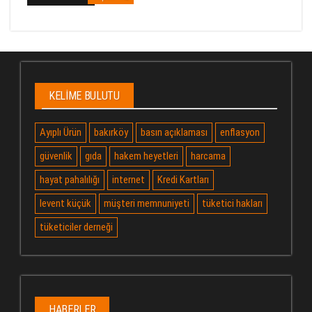
KELIME BULUTU
Ayıplı Ürün
bakırköy
basın açıklaması
enflasyon
güvenlik
gıda
hakem heyetleri
harcama
hayat pahalılığı
internet
Kredi Kartları
levent küçük
müşteri memnuniyeti
tüketici hakları
tüketiciler derneği
HABERLER