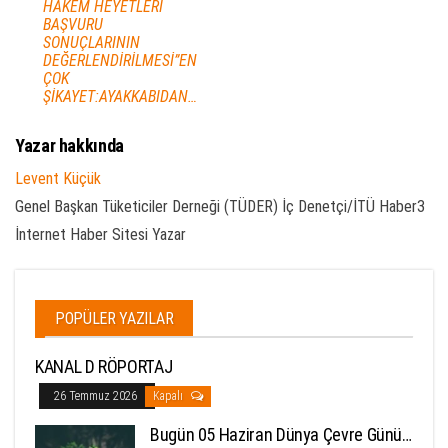
HAKEM HEYETLERİ
BAŞVURU
SONUÇLARININ
DEĞERLENDİRİLMESİ”EN
ÇOK
ŞİKAYET:AYAKKABIDAN…
Yazar hakkında
Levent Küçük
Genel Başkan Tüketiciler Derneği (TÜDER) İç Denetçi/İTÜ Haber3
İnternet Haber Sitesi Yazar
POPÜLER YAZILAR
KANAL D RÖPORTAJ
26 Temmuz 2026
Kapalı
Bugün 05 Haziran Dünya Çevre Günü…