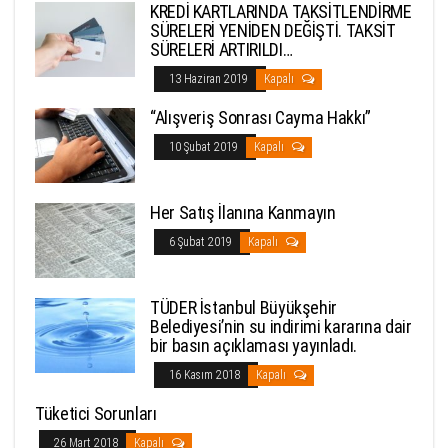
KREDİ KARTLARINDA TAKSİTLENDİRME
SÜRELERİ YENİDEN DEĞİŞTİ. TAKSİT
SÜRELERİ ARTIRILDI…
13 Haziran 2019
Kapalı
“Alışveriş Sonrası Cayma Hakkı”
10 Şubat 2019
Kapalı
Her Satış İlanına Kanmayın
6 Şubat 2019
Kapalı
TÜDER İstanbul Büyükşehir
Belediyesi’nin su indirimi kararına dair
bir basın açıklaması yayınladı.
16 Kasım 2018
Kapalı
Tüketici Sorunları
26 Mart 2018
Kapalı