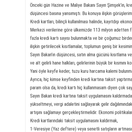
Önceki gün Hazine ve Maliye Bakanı Sayın Şimşek’in, kredi
düşüncesi basına yansımıştı. Bu konuya ilişkin görüşleri
Kredi kartları, bilinçli kullanılması halinde, kayıtdışı e
Merkezi verilerine göre ülkemizde 113 milyon adetten faz
fazla kredi kartı sayısı bulunmakta ve bir çoğumuz birden
ilişkin getirilecek kısıtlamalar, toplumun geniş bir kesimin
Sayın Bakan’ın düşüncesi, satın alma gücünü kısıtlama ve sı
ve alt gelirli hane halkları, gelirlerinin büyük bir kısmın
Yani öyle keyfe keder, tuzu kuru harcama kalemi bulunm
Ayrıca, hiç kimse keyfinden kredi kartına taksit yaptı
param olsa da, kredi kartı hiç kullanmasam diyen çok sayı
Sayın Bakan kredi kartına taksit uygulamasını kaldırmadan
yükseltmeyi, vergi adaletini sağlayarak gelir dağılımındak
artışını sağlamayı gerçekleştirmelidir. Ekonomi politikalar
Kredi kartlarındaki taksit uygulamasını kaldırmak,
1-Veresiye (Yaz deftere) veya senetli satışların artması