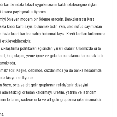
 kartlarındaki taksit uygulamasının kaldırılabileceğine ilişkin
mi kısaca paylaşmak istiyorum.
konomiyi önleyen modern bir ödeme aracıdır. Bankalararası Kart
la kredi kartı sayısı bulunmaktadır. Yani, ülke nüfus sayımızdan
 fazla kredi kartına sahip bulunmaktayız. Kredi kartları kullanımına
i etkileyebilecektir.
kılaştırma politikaları açısından yararlı olabilir. Ülkemizde orta
ı konut, kira, ulaşım, yeme içme ve gıda harcamalarına harcamaktadır.
amaktadır.
rmamaktadır. Keşke, cebimde, cüzdanımda ya da banka hesabımda
da kişiye rastlıyoruz.
 önce, orta ve alt gelir gruplarının refah/gelir düzeyini
i adaletsizliği ortadan kaldırmayı, üretim, yatırım ve istihdam
ının faturası, sadece orta ve alt gelir gruplarına çıkarılmamalıdır.
na,