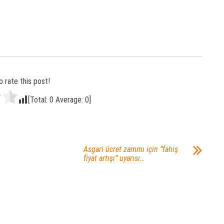
o rate this post!
[Total:
0
Average:
0
]
Asgari ücret zammı için ”fahiş
fiyat artışı” uyarısı…