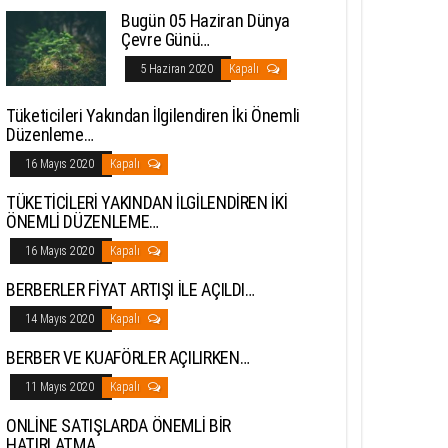
Bugün 05 Haziran Dünya
Çevre Günü…
5 Haziran 2020
Kapalı
Tüketicileri Yakından İlgilendiren İki Önemli
Düzenleme…
16 Mayıs 2020
Kapalı
TÜKETİCİLERİ YAKINDAN İLGİLENDİREN İKİ
ÖNEMLİ DÜZENLEME…
16 Mayıs 2020
Kapalı
BERBERLER FİYAT ARTIŞI İLE AÇILDI…
14 Mayıs 2020
Kapalı
BERBER VE KUAFÖRLER AÇILIRKEN…
11 Mayıs 2020
Kapalı
ONLİNE SATIŞLARDA ÖNEMLİ BİR
HATIRLATMA…