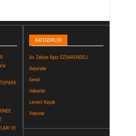
KATEGORILER
Rİ
Av. Zekiye Ilgaz ÖZDARENDELİ
’ni
Duyurular
Genel
OTOPARK
Haberler
Levent Küçük
RİNDE
Videolar
Z:
LARI VE