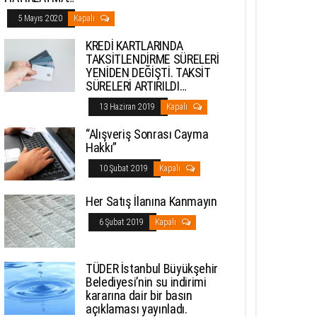
5 Mayıs 2020
Kapalı
KREDİ KARTLARINDA
TAKSİTLENDİRME SÜRELERİ
YENİDEN DEĞİŞTİ. TAKSİT
SÜRELERİ ARTIRILDI…
13 Haziran 2019
Kapalı
“Alışveriş Sonrası Cayma
Hakkı”
10 Şubat 2019
Kapalı
Her Satış İlanına Kanmayın
6 Şubat 2019
Kapalı
TÜDER İstanbul Büyükşehir
Belediyesi’nin su indirimi
kararına dair bir basın
açıklaması yayınladı.