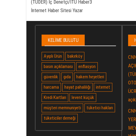
(TÜDER) İç Denetçi/İTÜ Haber3
İnternet Haber Sitesi Yazar
KELIME BULUTU
Ayıplı Ürün
bakırköy
CNN
AÇIK
basın açıklaması
enflasyon
(TÜ
güvenlik
gıda
hakem heyetleri
OTO
harcama
hayat pahalılığı
internet
ÜCR
Kredi Kartları
levent küçük
açık
müşteri memnuniyeti
tüketici hakları
CNN
tüketiciler derneği
YER
MEY