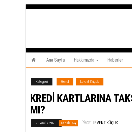
İçeriğe
atla
Ana Sayfa
Hakkımızda
Haberler
Kategori
Genel
Levent Küçük
KREDİ KARTLARINA TAK
MI?
Yazar:
LEVENT KÜÇÜK
28 Aralık 2023
Kapalı