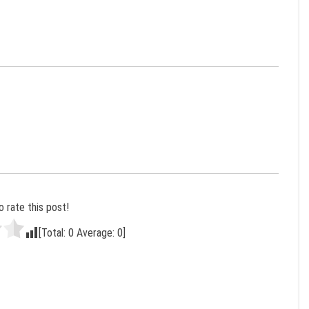
o rate this post!
[Total:
0
Average:
0
]