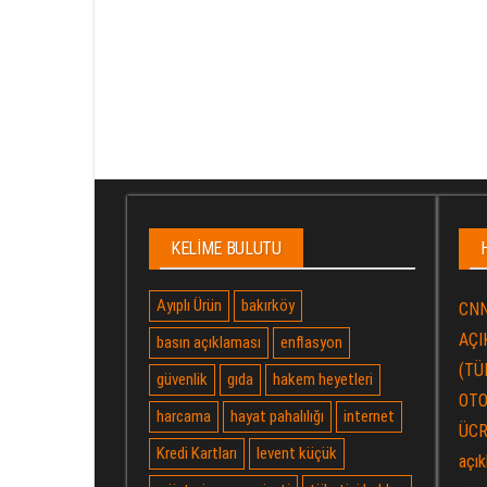
KELIME BULUTU
Ayıplı Ürün
bakırköy
CNN
AÇIK
basın açıklaması
enflasyon
(TÜ
güvenlik
gıda
hakem heyetleri
OTO
harcama
hayat pahalılığı
internet
ÜCR
Kredi Kartları
levent küçük
açık