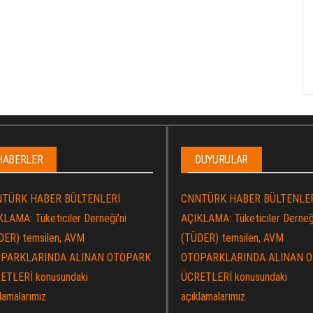
HABERLER
DUYURULAR
TÜRK HABER BÜLTENLERİ
CNNTÜRK HABER BÜLTENLE
LAMA: Tüketiciler Derneği’ni
AÇIKLAMA: Tüketiciler Derneği
DER) temsilen, AVM
(TÜDER) temsilen, AVM
PARKLARINDA ALINAN OTOPARK
OTOPARKLARINDA ALINAN 
ETLERİ konusundaki
ÜCRETLERİ konusundaki
lamalarımız.
açıklamalarımız.