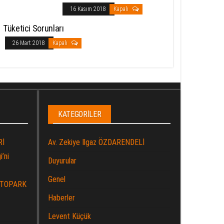
16 Kasım 2018
Kapalı
Tüketici Sorunları
26 Mart 2018
Kapalı
KATEGORILER
Rİ
Av. Zekiye Ilgaz ÖZDARENDELİ
’ni
Duyurular
Genel
OTOPARK
Haberler
Levent Küçük