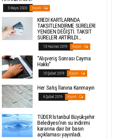
5 Mayıs 2020
Kapalı
KREDİ KARTLARINDA
TAKSİTLENDİRME SÜRELERİ
YENİDEN DEĞİŞTİ. TAKSİT
SÜRELERİ ARTIRILDI…
13 Haziran 2019
Kapalı
“Alışveriş Sonrası Cayma
Hakkı”
10 Şubat 2019
Kapalı
Her Satış İlanına Kanmayın
6 Şubat 2019
Kapalı
TÜDER İstanbul Büyükşehir
Belediyesi’nin su indirimi
kararına dair bir basın
açıklaması yayınladı.