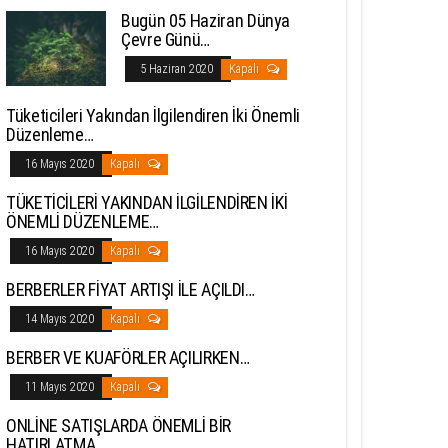
Bugün 05 Haziran Dünya
Çevre Günü…
5 Haziran 2020
Kapalı
Tüketicileri Yakından İlgilendiren İki Önemli
Düzenleme…
16 Mayıs 2020
Kapalı
TÜKETİCİLERİ YAKINDAN İLGİLENDİREN İKİ
ÖNEMLİ DÜZENLEME…
16 Mayıs 2020
Kapalı
BERBERLER FİYAT ARTIŞI İLE AÇILDI…
14 Mayıs 2020
Kapalı
BERBER VE KUAFÖRLER AÇILIRKEN…
11 Mayıs 2020
Kapalı
ONLİNE SATIŞLARDA ÖNEMLİ BİR
HATIRLATMA…