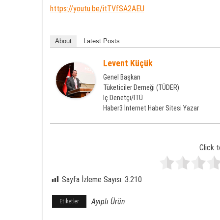
https://youtu.be/itTVfSA2AEU
About
Latest Posts
Levent Küçük
Genel Başkan
Tüketiciler Derneği (TÜDER)
İç Denetçi/İTÜ
Haber3 İnternet Haber Sitesi Yazar
Click t
Sayfa İzleme Sayısı:
3.210
Ayıplı Ürün
Etiketler