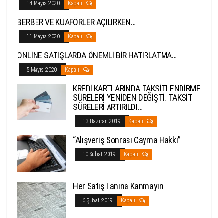
14 Mayıs 2020
Kapalı
BERBER VE KUAFÖRLER AÇILIRKEN…
11 Mayıs 2020
Kapalı
ONLİNE SATIŞLARDA ÖNEMLİ BİR HATIRLATMA…
5 Mayıs 2020
Kapalı
KREDİ KARTLARINDA TAKSİTLENDİRME
SÜRELERİ YENİDEN DEĞİŞTİ. TAKSİT
SÜRELERİ ARTIRILDI…
13 Haziran 2019
Kapalı
“Alışveriş Sonrası Cayma Hakkı”
10 Şubat 2019
Kapalı
Her Satış İlanına Kanmayın
6 Şubat 2019
Kapalı