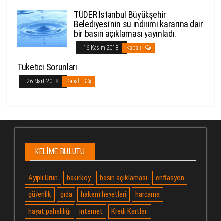
TÜDER İstanbul Büyükşehir
Belediyesi’nin su indirimi kararına dair
bir basın açıklaması yayınladı.
16 Kasım 2018
Kapalı
Tüketici Sorunları
26 Mart 2018
Kapalı
KELIME BULUTU
Ayıplı Ürün
bakırköy
basın açıklaması
enflasyon
güvenlik
gıda
hakem heyetleri
harcama
hayat pahalılığı
internet
Kredi Kartları