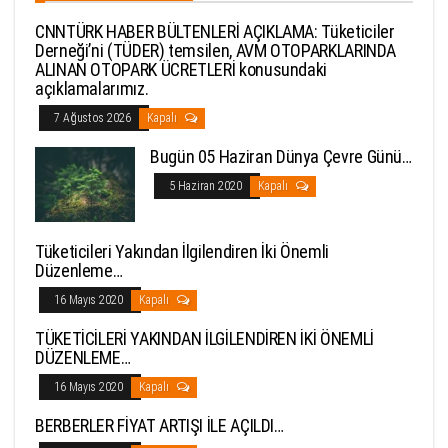
CNNTÜRK HABER BÜLTENLERİ AÇIKLAMA: Tüketiciler
Derneği’ni (TÜDER) temsilen, AVM OTOPARKLARINDA
ALINAN OTOPARK ÜCRETLERİ konusundaki
açıklamalarımız.
7 Ağustos 2026
Kapalı
Bugün 05 Haziran Dünya Çevre Günü…
5 Haziran 2020
Kapalı
Tüketicileri Yakından İlgilendiren İki Önemli
Düzenleme…
16 Mayıs 2020
Kapalı
TÜKETİCİLERİ YAKINDAN İLGİLENDİREN İKİ ÖNEMLİ
DÜZENLEME…
16 Mayıs 2020
Kapalı
BERBERLER FİYAT ARTIŞI İLE AÇILDI…