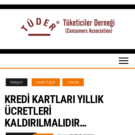
İçeriğe
atla
Tüketiciler
tuketicilerdernegi.org.tr
Derneği
Kategori
Levent Küçük
Videolar
KREDİ KARTLARI YILLIK
ÜCRETLERİ
KALDIRILMALIDIR…